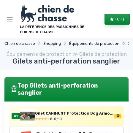
Panneau de gestion des cookies
TOPs
LA RÉFÉRENCE DES PASSIONNÉS DE
CHIENS DE CHASSE
Chien de chasse
Shopping
Équipements de protection
Gi
Équipements de protection ≫ Gilets de protection
Gilets anti-perforation sanglier
Top Gilets anti-perforation
🏆
sanglier
Gilet CANIHUNT Protection Dog Armor Orange V3 Gilet Anti Perforation des SANGLIERS pour PROTEGER Le Chien (80)
#1
🏆
8.0
/10
★★★★★
★★★★★