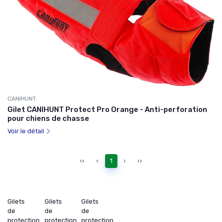
CANIHUNT
Gilet CANIHUNT Protect Pro Orange - Anti-perforation
pour chiens de chasse
Voir le détail
‹‹
‹
1
›
››
Gilets
Gilets
Gilets
de
de
de
protection
protection
protection