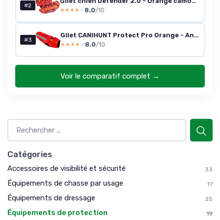
Gilet chien Defender 2.0 - Orange camouflage (80)
#2
8.0
/10
★★★★★
★★★★★
Gilet CANIHUNT Protect Pro Orange - Anti-perforation pour chiens de chasse
#3
8.0
/10
★★★★★
★★★★★
Voir le comparatif complet →
Catégories
Accessoires de visibilité et sécurité
33
Équipements de chasse par usage
17
Équipements de dressage
25
Équipements de protection
19