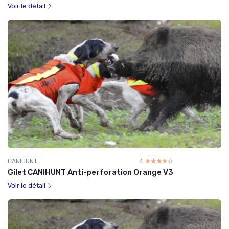
Voir le détail
CANIHUNT
4
☆☆☆☆☆
★★★★★
Gilet CANIHUNT Anti-perforation Orange V3
Voir le détail