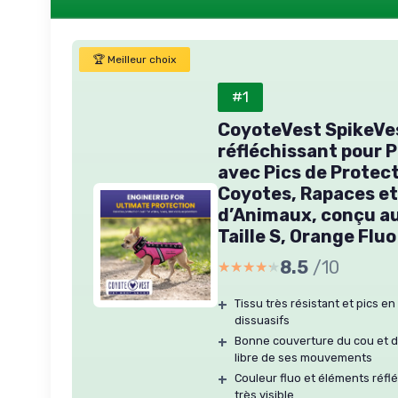
🏆 Meilleur choix
#1
CoyoteVest SpikeVe
réfléchissant pour P
avec Pics de Protec
Coyotes, Rapaces e
d’Animaux, conçu au
Taille S, Orange Flu
8.5
/10
★★★★★
★★★★★
+
Tissu très résistant et pics e
dissuasifs
+
Bonne couverture du cou et du
libre de ses mouvements
+
Couleur fluo et éléments réfl
très visible