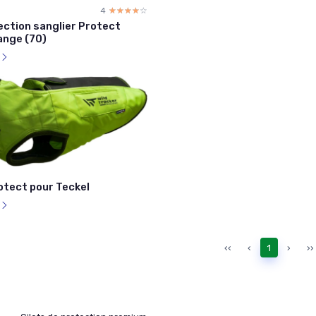
4
☆☆☆☆☆
★★★★★
ection sanglier Protect
ange (70)
l
otect pour Teckel
l
‹‹
‹
1
›
››