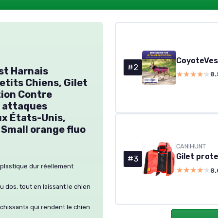
#2
st Harnais
★★★★★
★★★★★
8.
etits Chiens, Gilet
tion Contre
t attaques
x États-Unis,
o Small orange fluo
CANIHUNT
Gilet prot
#3
n plastique dur réellement
★★★★★
★★★★★
8.
 dos, tout en laissant le chien
échissants qui rendent le chien