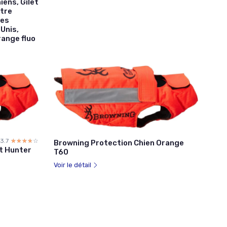
iens, Gilet
ntre
ues
Unis,
range fluo
3.7
☆☆☆☆☆
★★★★★
Browning Protection Chien Orange
ct Hunter
T60
Voir le détail