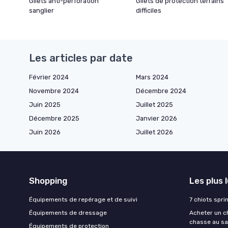
Gilets anti-perforation
Gilets de protection terrains
sanglier
difficiles
Les articles par date
Février 2024
Mars 2024
Novembre 2024
Décembre 2024
Juin 2025
Juillet 2025
Décembre 2025
Janvier 2026
Juin 2026
Juillet 2026
Shopping
Les plus 
Équipements de repérage et de suivi
7 chiots spri
Équipements de dressage
Acheter un ch
chasse au sa
Équipements de protection