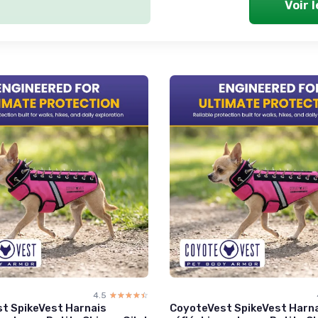
Voir 
4.5
☆☆☆☆☆
★★★★★
t SpikeVest Harnais
CoyoteVest SpikeVest Harn