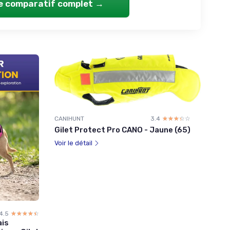
le comparatif complet →
CANIHUNT
3.4
☆☆☆☆☆
★★★★★
Gilet Protect Pro CANO - Jaune (65)
Voir le détail
4.5
☆☆☆☆☆
★★★★★
ais