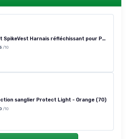
CoyoteVest SpikeVest Harnais réfléchissant pour Petits Chiens, Gilet avec Pics de Protection Contre Coyotes, Rapaces et attaques d’Animaux, conçu aux États-Unis, Taille S, Jaune Small jaune
5
/10
ection sanglier Protect Light - Orange (70)
0
/10