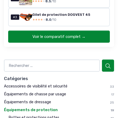
8.5
/10
★★★★★
★★★★★
Gilet de protection DOGVEST 45
#3
8.0
/10
★★★★★
★★★★★
Voir le comparatif complet →
Catégories
Accessoires de visibilité et sécurité
33
Équipements de chasse par usage
17
Équipements de dressage
25
Équipements de protection
19
Bottes et protections pattes