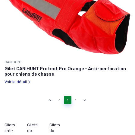
CANIHUNT
Gilet CANIHUNT Protect Pro Orange - Anti-perforation
pour chiens de chasse
Voir le détail
‹‹
‹
1
›
››
Gilets
Gilets
Gilets
anti-
de
de