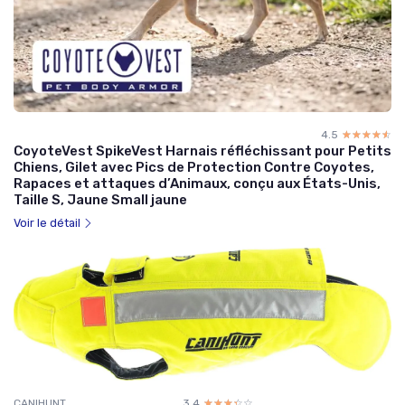
4.5
☆☆☆☆☆
★★★★★
CoyoteVest SpikeVest Harnais réfléchissant pour Petits
Chiens, Gilet avec Pics de Protection Contre Coyotes,
Rapaces et attaques d’Animaux, conçu aux États-Unis,
Taille S, Jaune Small jaune
Voir le détail
CANIHUNT
3.4
☆☆☆☆☆
★★★★★