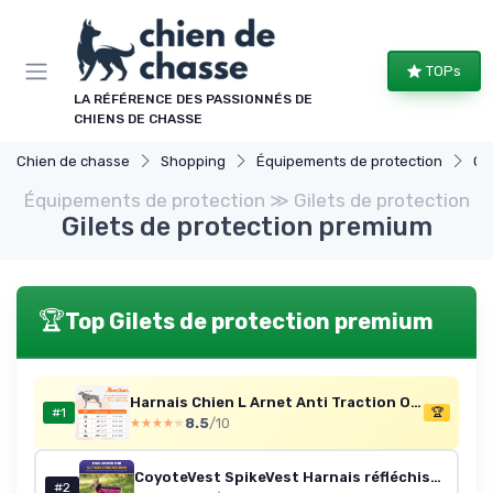
Panneau de gestion des cookies
TOPs
LA RÉFÉRENCE DES PASSIONNÉS DE
CHIENS DE CHASSE
Chien de chasse
Shopping
Équipements de protection
Gi
Équipements de protection ≫ Gilets de protection
Gilets de protection premium
🏆
Top Gilets de protection premium
Harnais Chien L Arnet Anti Traction Orange Réfléchissant Gilet Réglable pour Chien Grand Taille, Attache Devant Crochet de Laisse pour Randonné Trajet Voiture, American Staff, Border Collie Orange L (Lot de 1)
#1
🏆
8.5
/10
★★★★★
★★★★★
CoyoteVest SpikeVest Harnais réfléchissant pour Petits Chiens, Gilet avec Pics de Protection Contre Coyotes, Rapaces et attaques d’Animaux, conçu aux États-Unis, Taille S, Jaune Small jaune
#2