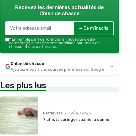
Recevez les dernières actualités de
Chien de chasse
➔ Je m'inscris
*
En remplissant ce formulaire, j’accepte d’être
contacté(e) à des fins commerciales par Chien de
chasse et ses partenaires.
Chien de chasse
Ajoutez-nous à vos sources préférées sur Google
Les plus lus
•
Retrievers
12/06/2025
7 chiots springer spaniel à donner