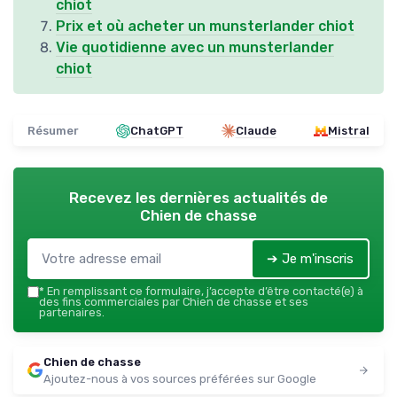
chiot
Prix et où acheter un munsterlander chiot
Vie quotidienne avec un munsterlander
chiot
Résumer
ChatGPT
Claude
Mistral
Recevez les dernières actualités de
Chien de chasse
➔ Je m'inscris
*
En remplissant ce formulaire, j’accepte d’être contacté(e) à
des fins commerciales par Chien de chasse et ses
partenaires.
Chien de chasse
Ajoutez-nous à vos sources préférées sur Google