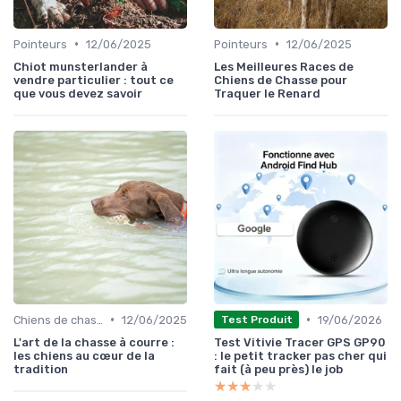
•
•
Pointeurs
12/06/2025
Pointeurs
12/06/2025
Chiot munsterlander à
Les Meilleures Races de
vendre particulier : tout ce
Chiens de Chasse pour
que vous devez savoir
Traquer le Renard
•
•
Chiens de chasse au sanglier
12/06/2025
19/06/2026
Test Produit
L'art de la chasse à courre :
Test Vitivie Tracer GPS GP90
les chiens au cœur de la
: le petit tracker pas cher qui
tradition
fait (à peu près) le job
★★★★★
★★★★★