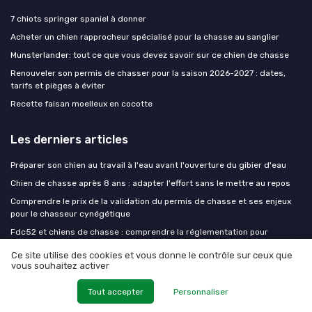
7 chiots springer spaniel à donner
Acheter un chien rapprocheur spécialisé pour la chasse au sanglier
Munsterlander: tout ce que vous devez savoir sur ce chien de chasse
Renouveler son permis de chasser pour la saison 2026-2027 : dates,
tarifs et pièges à éviter
Recette faisan moelleux en cocotte
Les derniers articles
Préparer son chien au travail à l'eau avant l'ouverture du gibier d'eau
Chien de chasse après 8 ans : adapter l'effort sans le mettre au repos
Comprendre le prix de la validation du permis de chasse et ses enjeux
pour le chasseur cynégétique
Fdc52 et chiens de chasse : comprendre la réglementation pour
chasser en confiance
Ce site utilise des cookies et vous donne le contrôle sur ceux que
Reprendre le dressage après l'été : trois semaines pour retrouver le
vous souhaitez activer
niveau
Tout accepter
Personnaliser
Chien de chasse