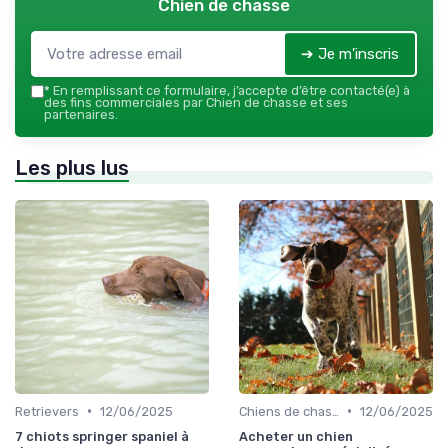
Chien de chasse
➔ Je m'inscris
*
En remplissant ce formulaire, j’accepte d’être contacté(e) à
des fins commerciales par Chien de chasse et ses
partenaires.
Les plus lus
•
•
Retrievers
12/06/2025
Chiens de chasse au sanglier
12/06/2025
7 chiots springer spaniel à
Acheter un chien