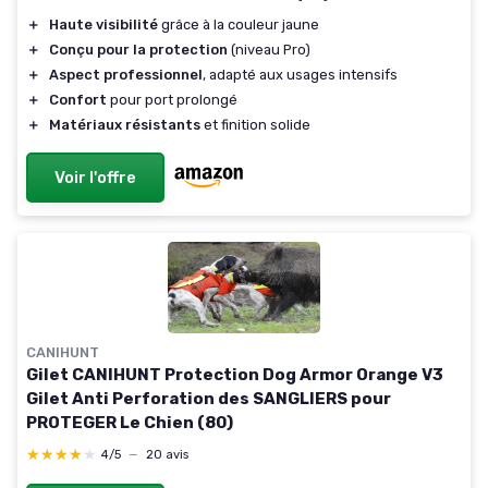
＋
Haute visibilité
grâce à la couleur jaune
＋
Conçu pour la protection
(niveau Pro)
＋
Aspect professionnel
, adapté aux usages intensifs
＋
Confort
pour port prolongé
＋
Matériaux résistants
et finition solide
Voir l'offre
CANIHUNT
Gilet CANIHUNT Protection Dog Armor Orange V3
Gilet Anti Perforation des SANGLIERS pour
PROTEGER Le Chien (80)
★★★★★
★★★★★
4/5
—
20 avis