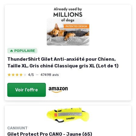
🔥 POPULAIRE
ThunderShirt Gilet Anti-anxiété pour Chiens,
Taille XL, Gris chiné Classique gris XL (Lot de 1)
★★★★★
★★★★★
4/5
—
47498 avis
Voir l'offre
CANIHUNT
Gilet Protect Pro CANO - Jaune (65)