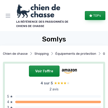
Panneau de gestion des cookies
TOPs
LA RÉFÉRENCE DES PASSIONNÉS DE
CHIENS DE CHASSE
Somlys
Chien de chasse
Shopping
Équipements de protection
Gil
Voir l'offre
4 sur 5
★★★★★
★★★★★
2 avis
5 ★
4 ★
3 ★