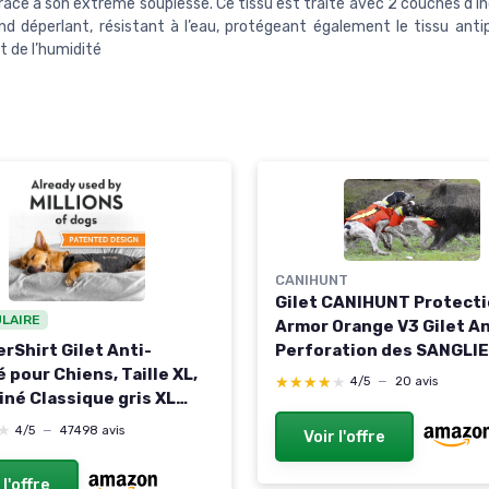
râce à son extrême souplesse. Ce tissu est traité avec 2 couches d’in
end déperlant, résistant à l’eau, protégeant également le tissu anti
t de l’humidité
CANIHUNT
Gilet CANIHUNT Protect
ULAIRE
Armor Orange V3 Gilet An
Perforation des SANGLI
rShirt Gilet Anti-
pour PROTEGER Le Chien 
 pour Chiens, Taille XL,
★★★★★
★★★★★
4/5
—
20 avis
iné Classique gris XL
 1)
★
★
4/5
—
47498 avis
Voir l'offre
 l'offre