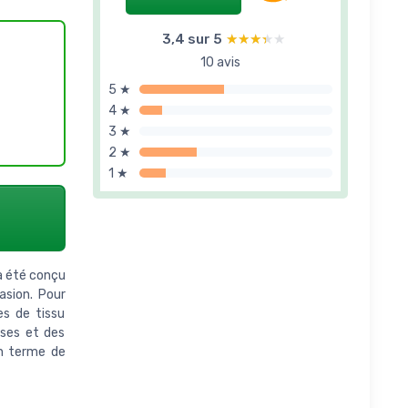
3,4 sur 5
★★★★★
★★★★★
10 avis
5 ★
4 ★
3 ★
2 ★
1 ★
 a été conçu
asion. Pour
es de tissu
sses et des
en terme de