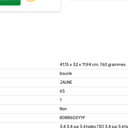
‎41,15 x 32 x 11,94 cm; 760 grammes
‎boucle
‎JAUNE
‎65
‎1
‎Non
B0886GSYYF
3,4 3,4 sur 5 étoiles (10) 3,4 sur 5 éto