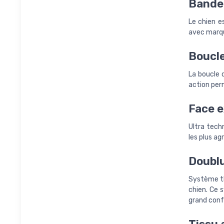
Bande 
Le chien es
avec marqu
Boucle
La boucle d
action perm
Face e
Ultra tech
les plus agr
Doublu
Système th
chien. Ce
grand conf