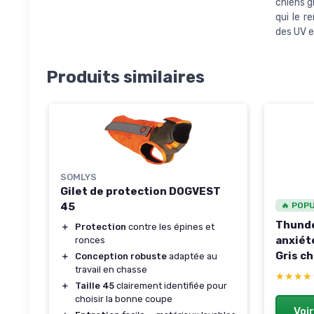
chiens g
qui le r
des UV e
Produits similaires
SOMLYS
Gilet de protection DOGVEST
45
🔥 POP
Thunde
＋
Protection
contre les épines et
anxiété
ronces
Gris ch
＋
Conception robuste
adaptée au
travail en chasse
(Lot de
★★★★
★★★★
＋
Taille 45
clairement identifiée pour
choisir la bonne coupe
Voir