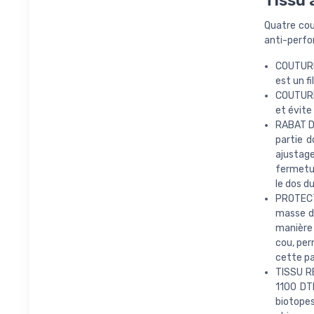
Tissu 
Quatre couc
anti-perfo
COUTURE 
est un f
COUTURE
et évite 
RABAT DO
partie 
ajustag
fermetur
le dos d
PROTECT
masse du
manière 
cou, per
cette par
TISSU R
1100 DTE
biotopes