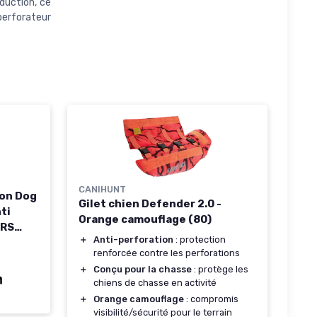
duction, ce
perforateur
CANIHUNT
ion Dog
Gilet chien Defender 2.0 -
ti
Orange camouflage (80)
ERS
＋
Anti-perforation
: protection
(80)
renforcée contre les perforations
＋
Conçu pour la chasse
: protège les
chiens de chasse en activité
＋
Orange camouflage
: compromis
visibilité/sécurité pour le terrain