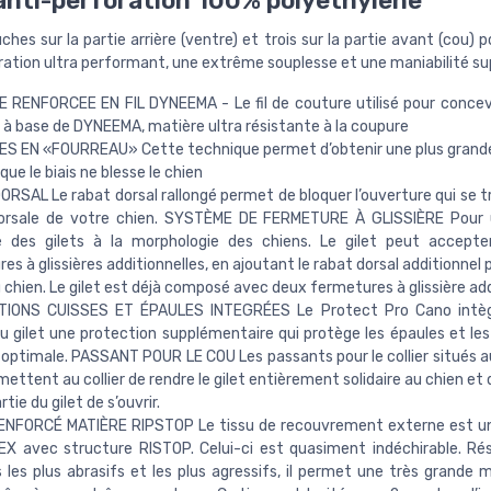
anti-perforation 100% polyethylene
hes sur la partie arrière (ventre) et trois sur la partie avant (cou) p
ration ultra performant, une extrême souplesse et une maniabilité su
RENFORCEE EN FIL DYNEEMA - Le fil de couture utilisé pour concevo
il à base de DYNEEMA, matière ultra résistante à la coupure
S EN «FOURREAU» Cette technique permet d’obtenir une plus grand
que le biais ne blesse le chien
RSAL Le rabat dorsal rallongé permet de bloquer l’ouverture qui se tr
dorsale de votre chien. SYSTÈME DE FERMETURE À GLISSIÈRE Pour u
e des gilets à la morphologie des chiens. Le gilet peut accepte
es à glissières additionnelles, en ajoutant le rabat dorsal additionnel
u chien. Le gilet est déjà composé avec deux fermetures à glissière add
IONS CUISSES ET ÉPAULES INTEGRÉES Le Protect Pro Cano intèg
 gilet une protection supplémentaire qui protège les épaules et les
optimale. PASSANT POUR LE COU Les passants pour le collier situés a
mettent au collier de rendre le gilet entièrement solidaire au chien e
tie du gilet de s’ouvrir.
ENFORCÉ MATIÈRE RIPSTOP Le tissu de recouvrement externe est 
X avec structure RISTOP. Celui-ci est quasiment indéchirable. Ré
 les plus abrasifs et les plus agressifs, il permet une très grande m