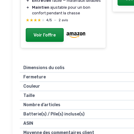
＋
Entretien
facile — matériaux lavables
＋
Maintien
ajustable pour un bon
confort pendant la chasse
★★★★★
★★★★★
4/5
—
2 avis
Voir l'offre
Dimensions du colis
Fermeture
Couleur
Taille
Nombre d’articles
Batterie(s) / Pile(s) incluse(s)
ASIN
Moyenne des commentaires client