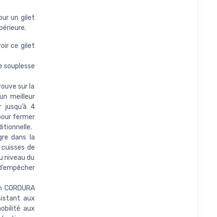
our un gilet
périeure.
ir ce gilet
e souplesse
ouve sur la
n meilleur
r jusqu’à 4
 pour fermer
itionnelle.
re dans la
 cuisses de
u niveau du
t d’empêcher
un CORDURA
sistant aux
obilité aux