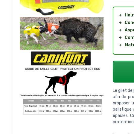
＋
Haut
＋
Conç
＋
Aspe
＋
Con
＋
Maté
Le gilet de
afin de pr
proposer u
balistique
épaules. C
protection 