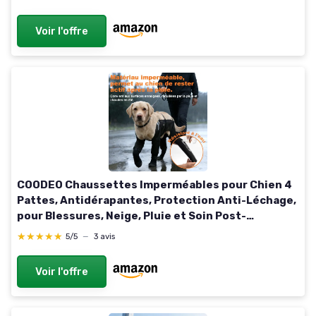
Voir l'offre
COODEO Chaussettes Imperméables pour Chien 4
Pattes, Antidérapantes, Protection Anti-Léchage,
pour Blessures, Neige, Pluie et Soin Post-
Opératoire (Noir, XL) XL Noir
★★★★★
★★★★★
5/5
—
3 avis
Voir l'offre