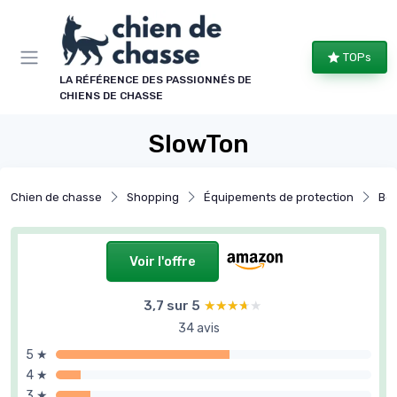
Panneau de gestion des cookies
TOPs
LA RÉFÉRENCE DES PASSIONNÉS DE
CHIENS DE CHASSE
SlowTon
Chien de chasse
Shopping
Équipements de protection
Bot
Voir l'offre
3,7 sur 5
★★★★★
★★★★★
34 avis
5 ★
4 ★
3 ★