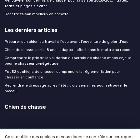
Renouveler son permis de chasser pour la saison 2026-2027 : dates,
tarifs et pièges à éviter
Recette faisan moelleux en cocotte
Les derniers articles
Préparer son chien au travail à l'eau avant l'ouverture du gibier d'eau
Chien de chasse après 8 ans : adapter l'effort sans le mettre au repos
Comprendre le prix de la validation du permis de chasse et ses enjeux
pour le chasseur cynégétique
Fdc52 et chiens de chasse : comprendre la réglementation pour
chasser en confiance
Reprendre le dressage après l'été : trois semaines pour retrouver le
niveau
Chien de chasse
Ce site utilise des cookies et vous donne le contrôle sur ceux que
Mentions légales
Politique de confidentialité