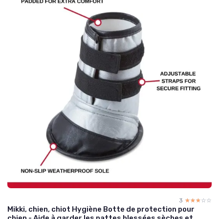
3
☆☆☆☆☆
★★★★★
Mikki, chien, chiot Hygiène Botte de protection pour
chien - Aide à garder les pattes blessées sèches et