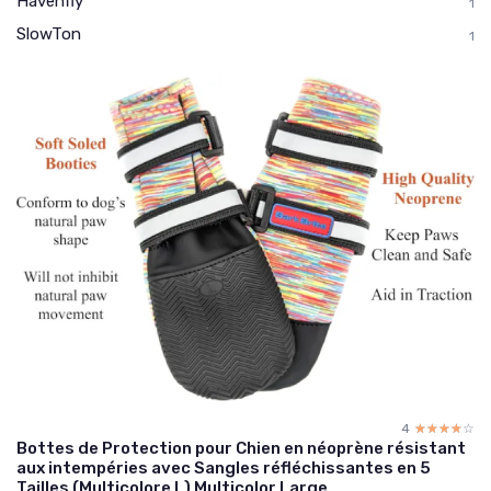
Havenfly
1
SlowTon
1
4
☆☆☆☆☆
★★★★★
Bottes de Protection pour Chien en néoprène résistant
aux intempéries avec Sangles réfléchissantes en 5
Tailles (Multicolore L) Multicolor Large