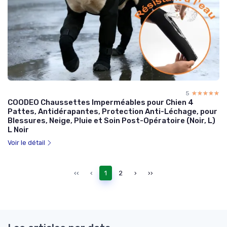
5
☆☆☆☆☆
★★★★★
COODEO Chaussettes Imperméables pour Chien 4
Pattes, Antidérapantes, Protection Anti-Léchage, pour
Blessures, Neige, Pluie et Soin Post-Opératoire (Noir, L)
L Noir
Voir le détail
‹‹
‹
1
2
›
››