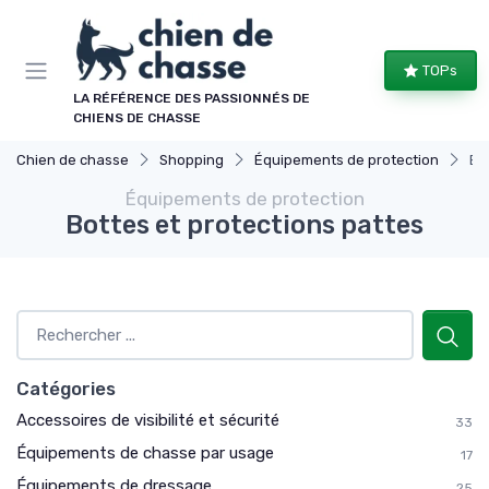
Panneau de gestion des cookies
TOPs
LA RÉFÉRENCE DES PASSIONNÉS DE
CHIENS DE CHASSE
Chien de chasse
Shopping
Équipements de protection
Bo
Équipements de protection
Bottes et protections pattes
Catégories
Accessoires de visibilité et sécurité
33
Équipements de chasse par usage
17
Équipements de dressage
25