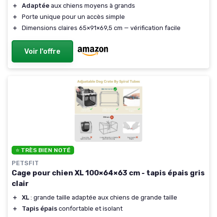
＋
Adaptée
aux chiens moyens à grands
＋
Porte unique pour un accès simple
＋
Dimensions claires 65×91×69,5 cm — vérification facile
Voir l'offre
⭐ TRÈS BIEN NOTÉ
PETSFIT
Cage pour chien XL 100×64×63 cm - tapis épais gris
clair
＋
XL
: grande taille adaptée aux chiens de grande taille
＋
Tapis épais
confortable et isolant