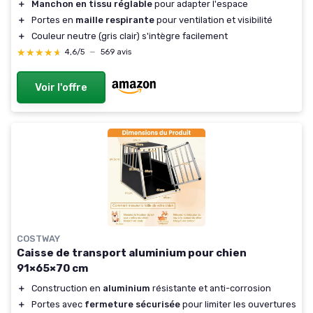
＋
Manchon en tissu réglable
pour adapter l'espace
＋
Portes en
maille respirante
pour ventilation et visibilité
＋
Couleur neutre (gris clair) s'intègre facilement
★★★★★
★★★★★
4,6/5
—
569 avis
Voir l'offre
COSTWAY
Caisse de transport aluminium pour chien
91×65×70 cm
＋
Construction en
aluminium
résistante et anti-corrosion
＋
Portes avec
fermeture sécurisée
pour limiter les ouvertures