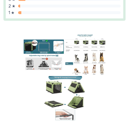
2 ★
1 ★