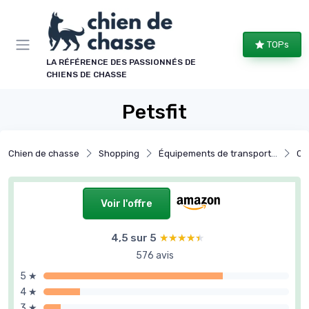
Panneau de gestion des cookies
TOPs
LA RÉFÉRENCE DES PASSIONNÉS DE
CHIENS DE CHASSE
Petsfit
Chien de chasse
Shopping
Équipements de transport et repos
Cai
Voir l'offre
4,5 sur 5
★★★★★
★★★★★
576 avis
5 ★
4 ★
3 ★