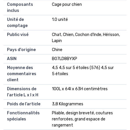
Composants
Cage pour chien
inclus
Unité de
1.0 unité
comptage
Public visé
Chat, Chien, Cochon d'Inde, Hérisson,
Lapin
Pays d'origine
Chine
ASIN
B07LD8BYXP
Moyenne des
4,5 4,5 sur 5 étoiles (576) 4,5 sur
commentaires
5 étoiles
client
Dimensions de
100L x 64l x 63H centimètres
l'article L x l x H
Poids de l’article
3,8 Kilogrammes
Fonctionnalités
Pliable, design breveté, coutures
spéciales
renforcées, grand espace de
rangement