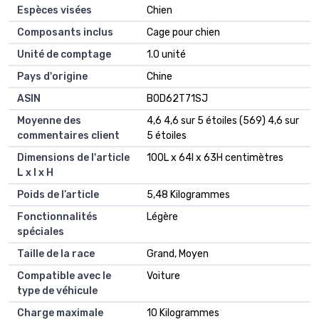
Espèces visées
Chien
Composants inclus
Cage pour chien
Unité de comptage
1.0 unité
Pays d'origine
Chine
ASIN
B0D62T71SJ
Moyenne des
4,6 4,6 sur 5 étoiles (569) 4,6 sur
commentaires client
5 étoiles
Dimensions de l'article
100L x 64l x 63H centimètres
L x l x H
Poids de l’article
5,48 Kilogrammes
Fonctionnalités
Légère
spéciales
Taille de la race
Grand, Moyen
Compatible avec le
Voiture
type de véhicule
Charge maximale
10 Kilogrammes