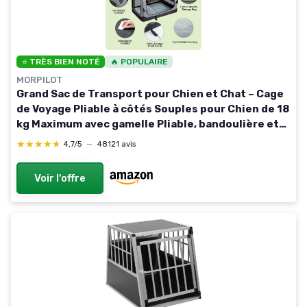
⭐ TRÈS BIEN NOTÉ
🔥 POPULAIRE
MORPILOT
Grand Sac de Transport pour Chien et Chat – Cage
de Voyage Pliable à côtés Souples pour Chien de 18
kg Maximum avec gamelle Pliable, bandoulière et
Poches de Rangement, Gris,L gris L 70 x l 52 x H 52
★★★★★
★★★★★
4,7/5
—
48121 avis
cm
Voir l'offre