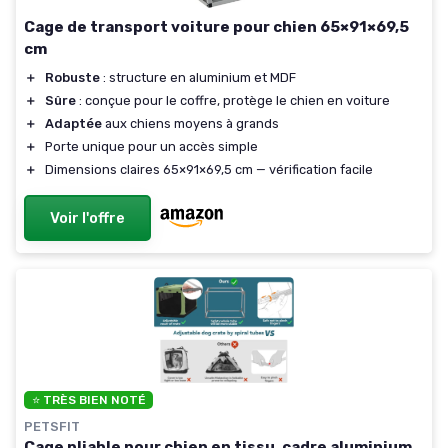
Cage de transport voiture pour chien 65×91×69,5
cm
＋
Robuste
: structure en aluminium et MDF
＋
Sûre
: conçue pour le coffre, protège le chien en voiture
＋
Adaptée
aux chiens moyens à grands
＋
Porte unique pour un accès simple
＋
Dimensions claires 65×91×69,5 cm — vérification facile
Voir l'offre
⭐ TRÈS BIEN NOTÉ
PETSFIT
Cage pliable pour chien en tissu, cadre aluminium,