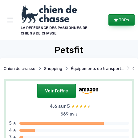
Panneau de gestion des cookies
TOPs
LA RÉFÉRENCE DES PASSIONNÉS DE
CHIENS DE CHASSE
Petsfit
Chien de chasse
Shopping
Équipements de transport et repos
Cai
Voir l'offre
4,6 sur 5
★★★★★
★★★★★
569 avis
5 ★
4 ★
3 ★