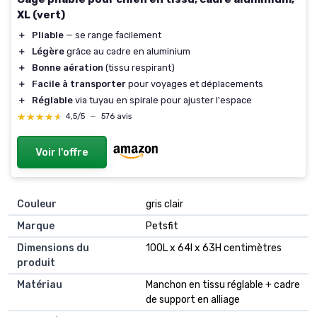
XL (vert)
＋
Pliable
— se range facilement
＋
Légère
grâce au cadre en aluminium
＋
Bonne aération
(tissu respirant)
＋
Facile à transporter
pour voyages et déplacements
＋
Réglable
via tuyau en spirale pour ajuster l'espace
★★★★★
★★★★★
4,5/5
—
576 avis
Voir l'offre
Couleur
gris clair
Marque
Petsfit
Dimensions du
100L x 64l x 63H centimètres
produit
Matériau
Manchon en tissu réglable + cadre
de support en alliage