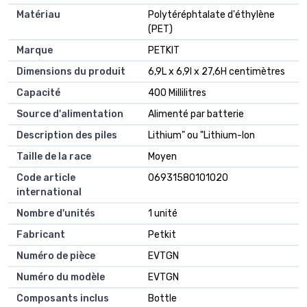
Matériau
Polytéréphtalate d'éthylène
(PET)
Marque
PETKIT
Dimensions du produit
6,9L x 6,9l x 27,6H centimètres
Capacité
400 Millilitres
Source d'alimentation
Alimenté par batterie
Description des piles
Lithium" ou "Lithium-Ion
Taille de la race
Moyen
Code article
06931580101020
international
Nombre d'unités
1 unité
Fabricant
Petkit
Numéro de pièce
EVTGN
Numéro du modèle
EVTGN
Composants inclus
Bottle