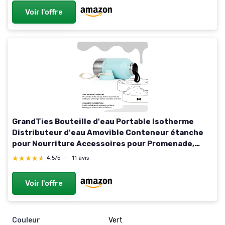
Voir l'offre
GrandTies Bouteille d'eau Portable Isotherme
Distributeur d'eau Amovible Conteneur étanche
pour Nourriture Accessoires pour Promenade,
randonnée, Camping
★★★★★
★★★★★
4,5/5
—
11 avis
Voir l'offre
Couleur
Vert