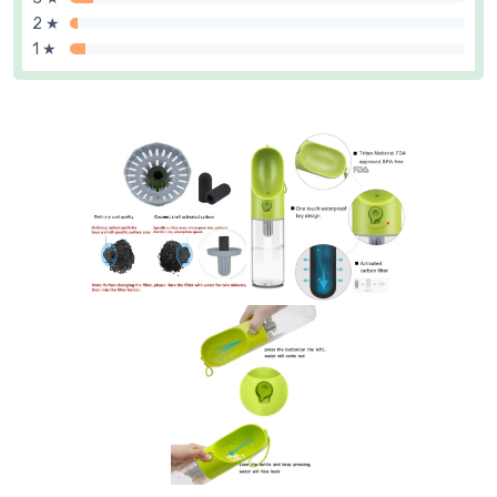
2 ★
1 ★