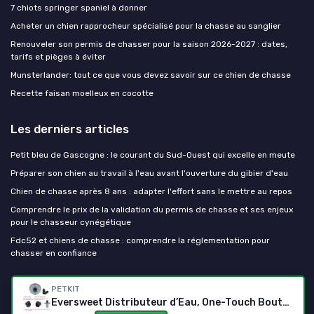
7 chiots springer spaniel à donner
Acheter un chien rapprocheur spécialisé pour la chasse au sanglier
Renouveler son permis de chasser pour la saison 2026-2027 : dates,
tarifs et pièges à éviter
Munsterlander: tout ce que vous devez savoir sur ce chien de chasse
Recette faisan moelleux en cocotte
Les derniers articles
Petit bleu de Gascogne : le courant du Sud-Ouest qui excelle en meute
Préparer son chien au travail à l'eau avant l'ouverture du gibier d'eau
Chien de chasse après 8 ans : adapter l'effort sans le mettre au repos
Comprendre le prix de la validation du permis de chasse et ses enjeux
pour le chasseur cynégétique
Fdc52 et chiens de chasse : comprendre la réglementation pour
chasser en confiance
Chien de chasse
PETKIT
Eversweet Distributeur d’Eau, One-Touch Bouteille pour Chien de Voyage,BPA-Free,Antibactérienne,400ml(Vert)