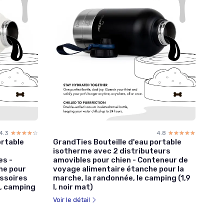
4.3
☆☆☆☆☆
★★★★★
4.8
☆☆☆☆☆
★★★★★
ortable
GrandTies Bouteille d'eau portable
2
isotherme avec 2 distributeurs
es -
amovibles pour chien - Conteneur de
he pour
voyage alimentaire étanche pour la
essoires
marche, la randonnée, le camping (1,9
, camping
l, noir mat)
Voir le détail