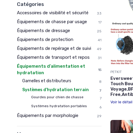
Catégories
Accessoires de visibilité et sécurité
33
Équipements de chasse par usage
17
Équipements de dressage
25
Équipements de protection
41
Équipements de repérage et de suivi
49
Équipements de transport et repos
31
Équipements d’alimentation et
15
PETKIT
hydratation
Eversweet
Gamelles et distributeurs
8
Touch Bout
Voyage,B
Systèmes d’hydratation terrain
7
Free,Anti
Gourdes pour chien de chasse
7
Voir le détai
Systèmes hydratation portables
6
Équipements par morphologie
29