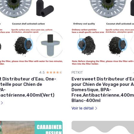
4.5
☆☆☆☆☆
★★★★★
PETKIT
 Distributeur d’Eau, One-
Eversweet Distributeur d’E
eille pour Chien de
pour Chien de Voyage pour 
PA-
Domestique, BPA-
bactérienne,400ml(Vert)
Free,Antibactérienne,400ml
Blanc-400ml
l
Voir le détail