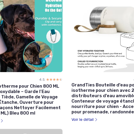
4.5
☆☆☆☆☆
★★★★★
GrandTies Bouteille d'eau p
otherme pour Chien 800 ML
isotherme pour chien avec 
noxydable – Garde l’Eau
distributeurs d'eau amovibl
u Tiède, Gamelle de Voyage
Conteneur de voyage étanc
 Étanche, Ouverture pour
nourriture pour chien - Acc
laçons Nettoyer Facilement
pour promenade, randonnée
 ML) Bleu 800 ml
Voir le détail
l