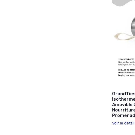
GrandTies 
Isotherme
Amovible 
Nourritur
Promenad
Voir le détai