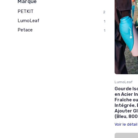
Marque
PETKIT
2
LumoLeaf
1
Petace
1
LumoLeaf
Gourde Is
en Acier I
Fraîche o
Intégrée,
Ajouter G
(Bleu, 800
Voir le détai