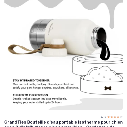
4.3
☆☆☆☆☆
★★★★★
GrandTies Bouteille d'eau portable isotherme pour chien