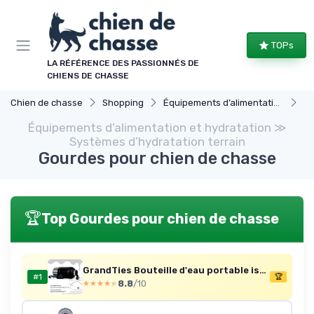
Panneau de gestion des cookies
TOPs
LA RÉFÉRENCE DES PASSIONNÉS DE
CHIENS DE CHASSE
Chien de chasse
Shopping
Équipements d’alimentation et hydratation
Sy
Équipements d’alimentation et hydratation ≫
Systèmes d’hydratation terrain
Gourdes pour chien de chasse
🏆
Top Gourdes pour chien de chasse
GrandTies Bouteille d'eau portable isotherme avec 2 distributeurs amovibles pour chien - Conteneur de voyage alimentaire étanche pour la marche, la randonnée, le camping (1,9 l, noir mat)
#1
🏆
8.8
/10
★★★★★
★★★★★