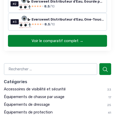
Eversweet Distributeur d’Eau, Gourde pour Chien de Voyage pour Animal Domestique, BPA-Free,Antibactérienne,400ml (Blanc) Blanc-400ml
#2
8.5
/10
★★★★★
★★★★★
Eversweet Distributeur d’Eau, One-Touch Bouteille pour Chien de Voyage,BPA-Free,Antibactérienne,400ml(Vert)
#3
8.5
/10
★★★★★
★★★★★
Voir le comparatif complet →
Catégories
Accessoires de visibilité et sécurité
33
Équipements de chasse par usage
17
Équipements de dressage
25
Équipements de protection
41