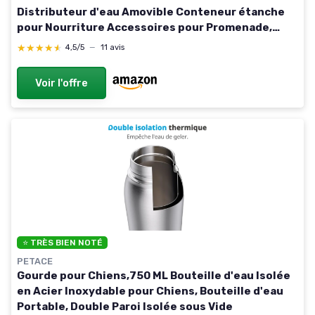
Distributeur d'eau Amovible Conteneur étanche
pour Nourriture Accessoires pour Promenade,
randonnée, Camping
★★★★★
★★★★★
4,5/5
—
11 avis
Voir l'offre
⭐ TRÈS BIEN NOTÉ
PETACE
Gourde pour Chiens,750 ML Bouteille d'eau Isolée
en Acier Inoxydable pour Chiens, Bouteille d'eau
Portable, Double Paroi Isolée sous Vide