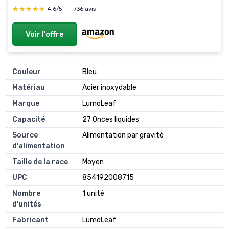
★★★★★
★★★★★
4,6/5
—
736 avis
Voir l'offre
Couleur
Bleu
Matériau
Acier inoxydable
Marque
LumoLeaf
Capacité
27 Onces liquides
Source
Alimentation par gravité
d'alimentation
Taille de la race
Moyen
UPC
854192008715
Nombre
1 unité
d'unités
Fabricant
LumoLeaf