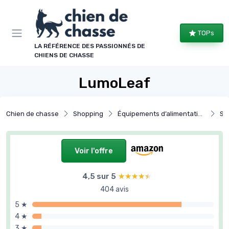
TOPs
LA RÉFÉRENCE DES PASSIONNÉS DE
CHIENS DE CHASSE
LumoLeaf
Chien de chasse
Shopping
Équipements d’alimentation et hydratation
Sys
Voir l'offre
4,5 sur 5
★★★★★
★★★★★
404 avis
5 ★
4 ★
3 ★