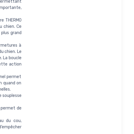
 permettant
 importante,
ure THERMO
u chien. Ce
plus grand
rmetures à
du chien. Le
. La boucle
ette action
nel permet
ch quand on
elles.
e souplesse
l permet de
au du cou,
 d’empêcher