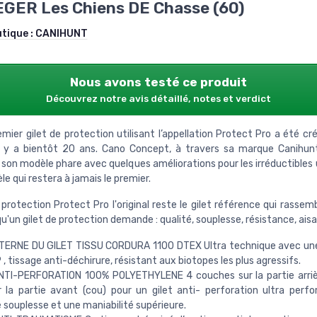
GER Les Chiens DE Chasse (60)
utique :
CANIHUNT
Nous avons testé ce produit
Découvrez notre avis détaillé, notes et verdict
mier gilet de protection utilisant l’appellation Protect Pro a été c
l y a bientôt 20 ans. Cano Concept, à travers sa marque Canihun
son modèle phare avec quelques améliorations pour les irréductibles 
e qui restera à jamais le premier.
 protection Protect Pro l'original reste le gilet référence qui rassem
'un gilet de protection demande : qualité, souplesse, résistance, ais
TERNE DU GILET TISSU CORDURA 1100 DTEX Ultra technique avec une
, tissage anti-déchirure, résistant aux biotopes les plus agressifs.
NTI-PERFORATION 100% POLYETHYLENE 4 couches sur la partie arriè
 la partie avant (cou) pour un gilet anti- perforation ultra perf
souplesse et une maniabilité supérieure.