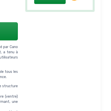
réé par Cano
t, a tenu à
utilisateurs
ble tous les
ance.
 structure
re (ventre)
ormant, une