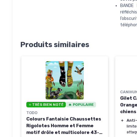
BANDE 
réfléch
l’obscur
téléphon
Produits similaires
CANIHU
Gilet 
Orange
⭐ TRÈS BIEN NOTÉ
🔥 POPULAIRE
chiens
TODO
Colours Fantaisie Chaussettes
＋
Anti
Rigolotes Homme et Femme
limit
attaq
motif drôle et multicolore 43-