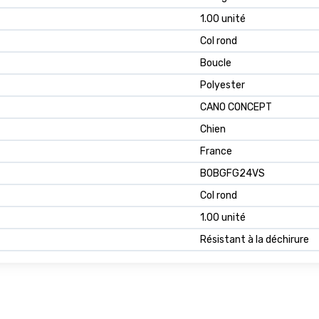
1.00 unité
Col rond
Boucle
Polyester
CANO CONCEPT
Chien
France
B0BGFG24VS
Col rond
1.00 unité
Résistant à la déchirure