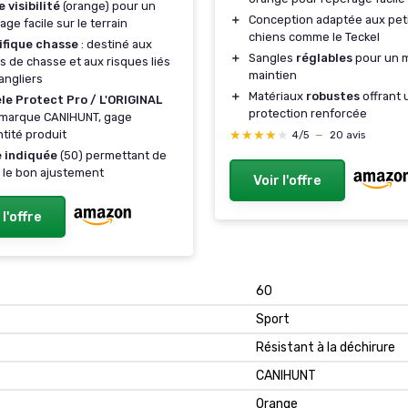
 visibilité
(orange) pour un
＋
Conception adaptée aux pet
age facile sur le terrain
chiens comme le Teckel
ifique chasse
: destiné aux
＋
Sangles
réglables
pour un m
s de chasse et aux risques liés
maintien
angliers
＋
Matériaux
robustes
offrant 
le Protect Pro / L'ORIGINAL
protection renforcée
 marque CANIHUNT, gage
★★★★★
★★★★★
ntité produit
4/5
—
20 avis
e indiquée
(50) permettant de
r le bon ajustement
Voir l'offre
 l'offre
60
Sport
Résistant à la déchirure
CANIHUNT
Orange