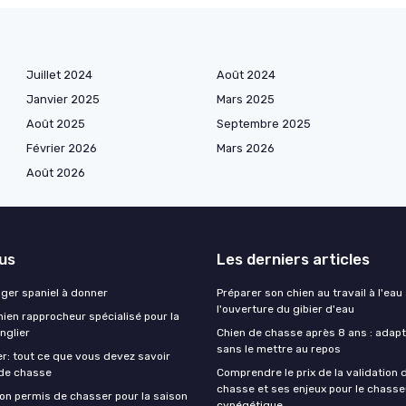
Juillet 2024
Août 2024
Janvier 2025
Mars 2025
Août 2025
Septembre 2025
Février 2026
Mars 2026
Août 2026
lus
Les derniers articles
nger spaniel à donner
Préparer son chien au travail à l'eau
l'ouverture du gibier d'eau
ien rapprocheur spécialisé pour la
nglier
Chien de chasse après 8 ans : adapte
sans le mettre au repos
r: tout ce que vous devez savoir
 de chasse
Comprendre le prix de la validation
chasse et ses enjeux pour le chasse
on permis de chasser pour la saison
cynégétique