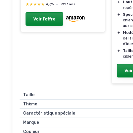
46 Chasse
＋
Haute
★★★★★
★★★★★
4,7/5
—
9127 avis
repér
＋
Spéc
Voir l'offre
chien
aux s
＋
Modè
de la
d'ide
＋
Taill
cible
Voir
Taille
Thème
Caractéristique spéciale
Marque
Couleur