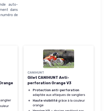
nde auto-
amment dans
re numéro de
CANIHUNT
Gilet CANIHUNT Anti-
 Orange
perforation Orange V3
＋
Protection anti-perforation
adaptée aux attaques de sangliers
sanglier
＋
Haute visibilité
grâce à la couleur
orange
ouleur
＋
Version V3
— design amélioré par