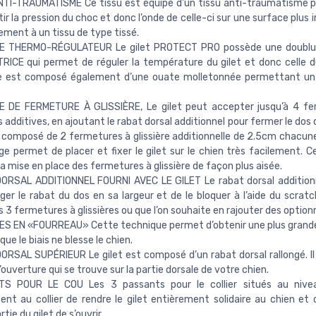
NTI-TRAUMATISME Ce tissu est équipé d’un tissu anti-traumatisme
tir la pression du choc et donc l’onde de celle-ci sur une surface plus
ement à un tissu de type tissé.
 THERMO-RÉGULATEUR Le gilet PROTECT PRO possède une doubl
ICE qui permet de réguler la température du gilet et donc celle d
 est composé également d’une ouate molletonnée permettant un 
 DE FERMETURE À GLISSIÈRE, Le gilet peut accepter jusqu’à 4 fe
es additives, en ajoutant le rabat dorsal additionnel pour fermer le dos 
t composé de 2 fermetures à glissière additionnelle de 2.5cm chacune
ge permet de placer et fixer le gilet sur le chien très facilement. C
a mise en place des fermetures à glissière de façon plus aisée.
ORSAL ADDITIONNEL FOURNI AVEC LE GILET Le rabat dorsal addition
nger le rabat du dos en sa largeur et de le bloquer à l’aide du scrat
es 3 fermetures à glissières ou que l’on souhaite en rajouter des optionn
S EN «FOURREAU» Cette technique permet d’obtenir une plus grand
que le biais ne blesse le chien.
RSAL SUPÉRIEUR Le gilet est composé d’un rabat dorsal rallongé. I
’ouverture qui se trouve sur la partie dorsale de votre chien.
S POUR LE COU Les 3 passants pour le collier situés au nive
nt au collier de rendre le gilet entièrement solidaire au chien et
tie du gilet de s’ouvrir.