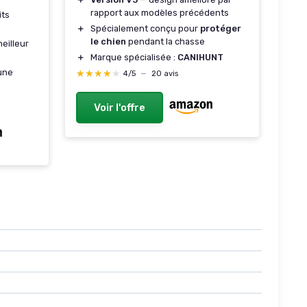
rapport aux modèles précédents
its
＋
Spécialement conçu pour
protéger
le chien
pendant la chasse
eilleur
＋
Marque spécialisée :
CANIHUNT
une
★★★★★
★★★★★
4/5
—
20 avis
Voir l'offre