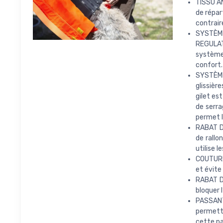
TISSU A
de répar
contrair
SYSTÈME
REGULATR
système
confort.
SYSTÈME
glissièr
gilet es
de serra
permet l
RABAT D
de rallo
utilise l
COUTURE
et évite 
RABAT DO
bloquer l
PASSANT
permette
cette par