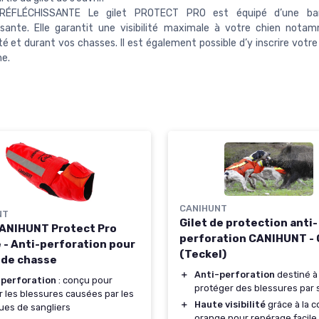
RÉFLÉCHISSANTE Le gilet PROTECT PRO est équipé d’une ba
issante. Elle garantit une visibilité maximale à votre chien not
ité et durant vos chasses. Il est également possible d’y inscrire vot
e.
CANIHUNT
NT
Gilet de protection anti-
CANIHUNT Protect Pro
perforation CANIHUNT -
 - Anti-perforation pour
(Teckel)
 de chasse
＋
Anti-perforation
destiné à
-perforation
: conçu pour
protéger des blessures par 
er les blessures causées par les
＋
Haute visibilité
grâce à la c
ues de sangliers
orange pour repérage facile