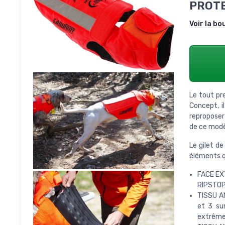
PROTE
Voir la bo
Le tout pre
Concept, i
reproposer 
de ce modèl
Le gilet de
éléments qu
FACE EX
RIPSTOP 
TISSU A
et 3 sur
extrême 