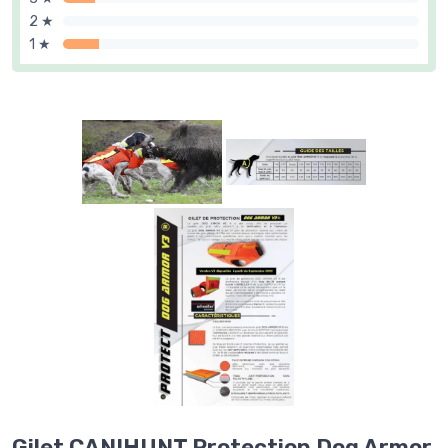
2 ★
1 ★
Gilet CANIHUNT Protection Dog Armor