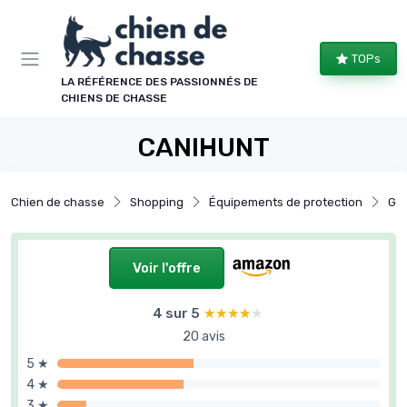
Panneau de gestion des cookies
TOPs
LA RÉFÉRENCE DES PASSIONNÉS DE
CHIENS DE CHASSE
CANIHUNT
Chien de chasse
Shopping
Équipements de protection
Gil
Voir l'offre
4 sur 5
★★★★★
★★★★★
20 avis
5 ★
4 ★
3 ★