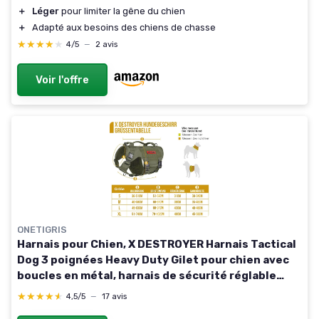
＋
Léger
pour limiter la gêne du chien
＋
Adapté aux besoins des chiens de chasse
★★★★★
★★★★★
4/5
—
2 avis
Voir l'offre
ONETIGRIS
Harnais pour Chien, X DESTROYER Harnais Tactical
Dog 3 poignées Heavy Duty Gilet pour chien avec
boucles en métal, harnais de sécurité réglable
pour chiens de taille moyenne et grande - Vert L
★★★★★
★★★★★
4,5/5
—
17 avis
Vert