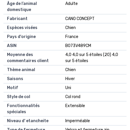
Âge de l’animal
Adulte
domestique
Fabricant
CANO CONCEPT
Espèces visées
Chien
Pays d'origine
France
ASIN
B073V489CM
Moyenne des
4,0 4,0 sur 5 étoiles (20) 4,0
commentaires client
sur 5 étoiles
Thème animal
Chien
Saisons
Hiver
Motif
Uni
Style de col
Col rond
Fonctionnalités
Extensible
spéciales
Niveau d' etancheite
Imperméable
Type de fermeture
Velcro et fermeture zip