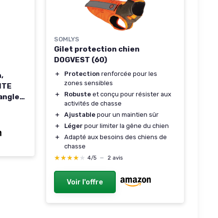
SOMLYS
Gilet protection chien
DOGVEST (60)
＋
Protection
renforcée pour les
,
zones sensibles
ITE
＋
Robuste
et conçu pour résister aux
Sangle
activités de chasse
 4
＋
Ajustable
pour un maintien sûr
＋
Léger
pour limiter la gêne du chien
lle L
＋
Adapté aux besoins des chiens de
,
chasse
★★★★★
★★★★★
4/5
—
2 avis
Voir l'offre