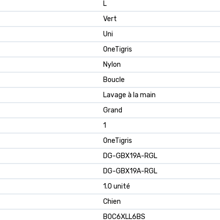
L
Vert
Uni
OneTigris
Nylon
Boucle
Lavage à la main
Grand
1
OneTigris
DG-GBX19A-RGL
DG-GBX19A-RGL
1.0 unité
Chien
B0C6XLL6BS