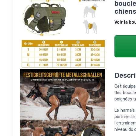
boucle
chiens
Voir la bo
Descri
Cet équipe
des boucle
poignées tr
Le harnais
poitrine, l
l'entraîne
niveau du c