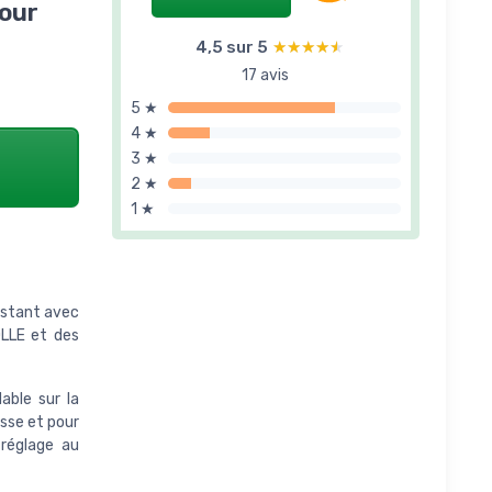
pour
4,5 sur 5
★★★★★
★★★★★
17 avis
5 ★
4 ★
3 ★
2 ★
1 ★
istant avec
OLLE et des
able sur la
isse et pour
 réglage au