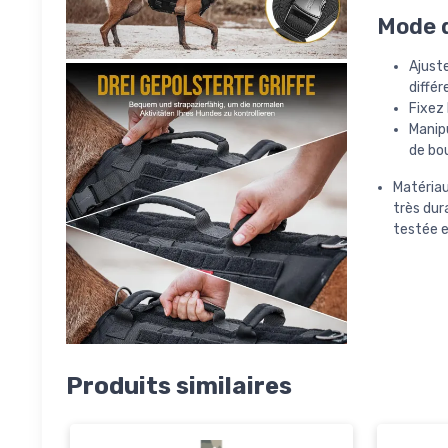
Mode d
Ajust
différ
Fixez 
Manipu
de bou
Matériau
très dur
testée e
Produits similaires