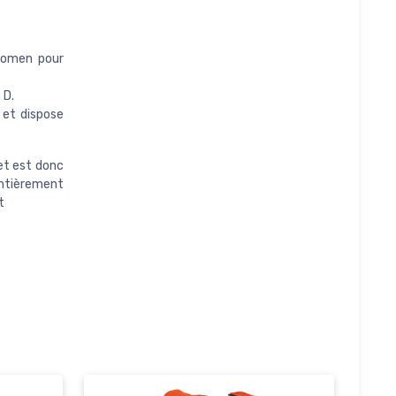
bdomen pour
 D.
 et dispose
et est donc
 entièrement
t