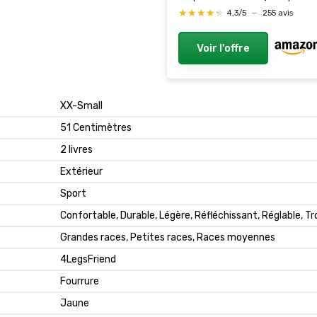
★★★★★
★★★★★
4,3/5
—
255 avis
Voir l'offre
XX-Small
51 Centimètres
2 livres
Extérieur
Sport
Confortable, Durable, Légère, Réfléchissant, Réglable, Tr
Grandes races, Petites races, Races moyennes
4LegsFriend
Fourrure
Jaune