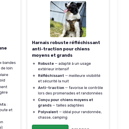
Harnais robuste réfléchissant
aune
anti-traction pour chiens
moyens et grands
 + bandes
＋
Robuste
— adapté à un usage
 de loin
extérieur intensif
laire
＋
Réfléchissant
— meilleure visibilité
oid
et sécurité la nuit
ement
＋
Anti-traction
— favorise le contrôle
égère
lors des promenades et randonnées
＋
Conçu pour chiens moyens et
nts
:
grands
— tailles adaptées
route et
＋
Polyvalent
— idéal pour randonnée,
chasse, camping
en
e)