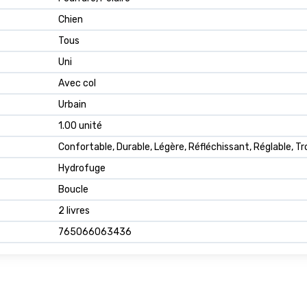
Chien
Tous
Uni
Avec col
Urbain
1.00 unité
Confortable, Durable, Légère, Réfléchissant, Réglable, Tr
Hydrofuge
Boucle
2 livres
765066063436