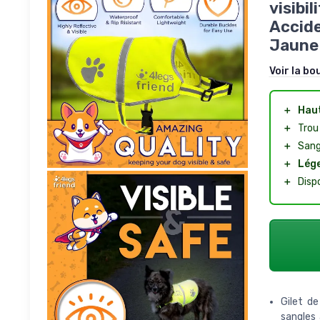
visibi
Accide
Jaune
Voir la bo
＋
Haut
＋
Trou 
＋
Sang
＋
Lég
＋
Dispo
Gilet de
sangles 