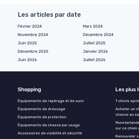
Les articles par date
Février 2024
Mars 2024
Novembre 2024
Décembre 2024
Juin 2025
Juillet 2025
Décembre 2025
Janvier 2026
Juin 2026
Juillet 2026
Shopping
Les plus 
Équipements de repérage et de suivi
7 chiots spri
Équipements de dressage
Acheter un ch
chasse au sa
Équipements de protection
Munsterlande
Équipements de chasse par usage
sur ce chien
Accessoires de visibilité et sécurité
Renouveler s