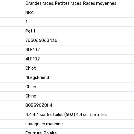
Grandes races, Petites races, Races moyennes
NBA
1
Petit
765066063436
4LF102
4LF102
Chiot
4LegsFriend
Chien
Chine
B0B39QZ8H4
4,4 4,4 sur 5 étoiles (603) 4,4 sur 5 étoiles
Lavage en machine
Fourrure, Polaire