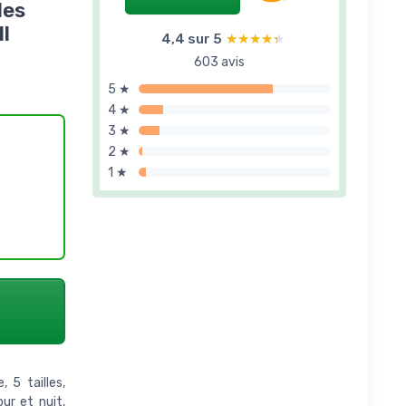
des
l
4,4 sur 5
★★★★★
★★★★★
603 avis
5 ★
4 ★
3 ★
2 ★
1 ★
 5 tailles,
our et nuit,