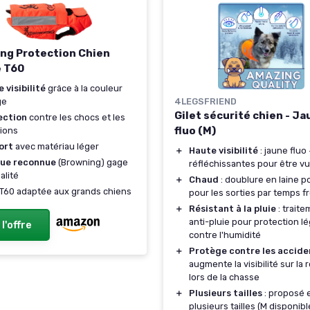
ng Protection Chien
 T60
 visibilité
grâce à la couleur
4LEGSFRIEND
ge
Gilet sécurité chien - J
ection
contre les chocs et les
fluo (M)
ions
ort
avec matériau léger
＋
Haute visibilité
: jaune fluo
ue reconnue
(Browning) gage
réfléchissantes pour être vu
alité
＋
Chaud
: doublure en laine po
e T60 adaptée aux grands chiens
pour les sorties par temps fr
＋
Résistant à la pluie
: trait
anti-pluie pour protection l
 l'offre
contre l'humidité
＋
Protège contre les accide
augmente la visibilité sur la 
lors de la chasse
＋
Plusieurs tailles
: proposé 
plusieurs tailles (M disponibl