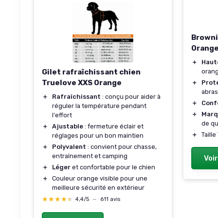
Browni
Orange
＋
Haute
Gilet rafraîchissant chien
oran
Truelove XXS Orange
＋
Prot
abras
＋
Rafraîchissant
: conçu pour aider à
＋
Conf
réguler la température pendant
＋
Marq
l'effort
de qu
＋
Ajustable
: fermeture éclair et
＋
Taill
réglages pour un bon maintien
＋
Polyvalent
: convient pour chasse,
entraînement et camping
Voir
＋
Léger
et confortable pour le chien
＋
Couleur orange visible pour une
meilleure sécurité en extérieur
★★★★★
★★★★★
4,4/5
—
611 avis