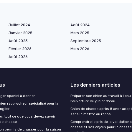
Juillet 2024
Août 2024
Janvier 2025
Mars 2025
Août 2025
Septembre 2025
Février 2026
Mars 2026
Août 2026
lus
Les derniers articles
nger spaniel à donner
Préparer son chien au travail à l'eau
l'ouverture du gibier d'eau
ien rapprocheur spécialisé pour la
nglier
Chien de chasse après 8 ans : adapte
sans le mettre au repos
r: tout ce que vous devez savoir
 de chasse
Comprendre le prix de la validation
chasse et ses enjeux pour le chasse
on permis de chasser pour la saison