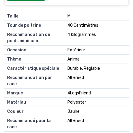
Taille
M
Tour de poitrine
40 Centimètres
Recommandation de
4 Kilogrammes
poids minimum
Occasion
Extérieur
Thème
Animal
Caractéristique spéciale
Durable, Réglable
Recommandation par
All Breed
race
Marque
4LegsFriend
Matériau
Polyester
Couleur
Jaune
Recommandé pour la
All Breed
race