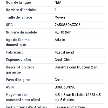
Nom de la ligue
NBA
Nombre d' articles
1
Taille de la race
Moyen
UPC
765066063306
Numéro du modèle
4LF103MY
Âge de l’animal
Adulte
domestique
Fabricant
4LegsFriend
Espèces visées
Chat, Chien
Description de la
Garantie constructeur 2 an
garantie
Pays d'origine
Chine
ASIN
B08Q3B1KSQ
Moyenne des
4,3 4,3 sur 5 étoiles (255) 4,3
commentaires client
sur 5 étoiles
Instructions d’entretien
Lavage en machine