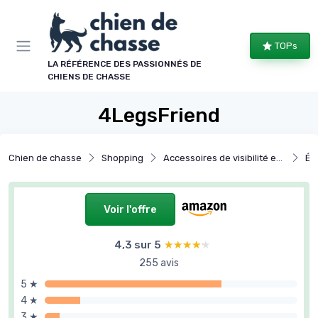
Panneau de gestion des cookies
TOPs
LA RÉFÉRENCE DES PASSIONNÉS DE
CHIENS DE CHASSE
4LegsFriend
Chien de chasse
Shopping
Accessoires de visibilité et sécurité
Équ
Voir l'offre
4,3 sur 5
★★★★★
★★★★★
255 avis
5 ★
4 ★
3 ★