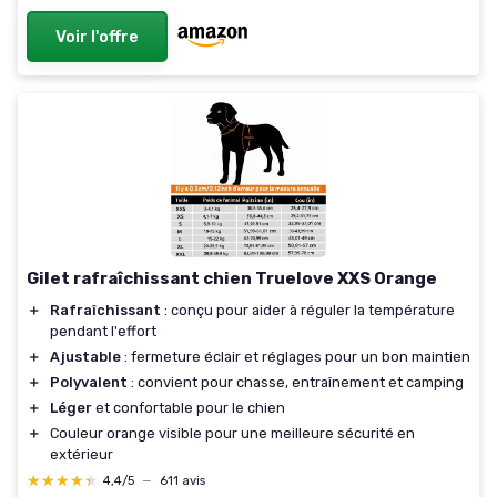
Voir l'offre
Gilet rafraîchissant chien Truelove XXS Orange
＋
Rafraîchissant
: conçu pour aider à réguler la température
pendant l'effort
＋
Ajustable
: fermeture éclair et réglages pour un bon maintien
＋
Polyvalent
: convient pour chasse, entraînement et camping
＋
Léger
et confortable pour le chien
＋
Couleur orange visible pour une meilleure sécurité en
extérieur
★★★★★
★★★★★
4,4/5
—
611 avis