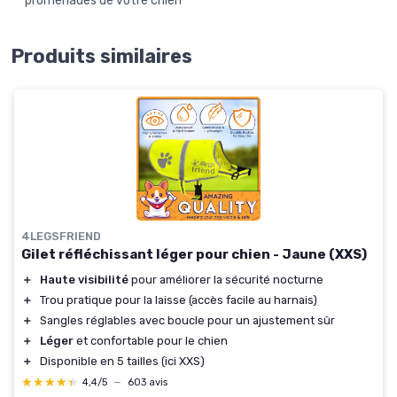
promenades de votre chien
Produits similaires
4LEGSFRIEND
Gilet réfléchissant léger pour chien - Jaune (XXS)
＋
Haute visibilité
pour améliorer la sécurité nocturne
＋
Trou pratique pour la laisse (accès facile au harnais)
＋
Sangles réglables avec boucle pour un ajustement sûr
＋
Léger
et confortable pour le chien
＋
Disponible en 5 tailles (ici XXS)
★★★★★
★★★★★
4,4/5
—
603 avis