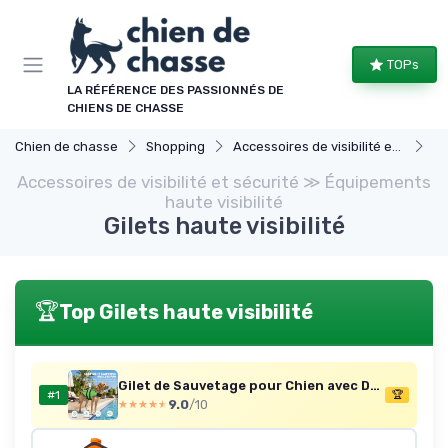
Panneau de gestion des cookies
TOPs
LA RÉFÉRENCE DES PASSIONNÉS DE
CHIENS DE CHASSE
Chien de chasse
Shopping
Accessoires de visibilité et sécurité
Éq
Accessoires de visibilité et sécurité ≫ Équipements
haute visibilité
Gilets haute visibilité
🏆
Top Gilets haute visibilité
Gilet de Sauvetage pour Chien avec Design Exclusif Brodé – Poignée de Transport, Structure Renforcée, Haute Visibilité, Sécurité et Styleilet Sécurité Chien Nage S:43-54cm (Chest Girth) Vert
#1
🏆
9.0
/10
★★★★★
★★★★★