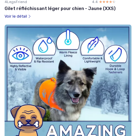
4LegsFriend
4.4
☆☆☆☆☆
★★★★★
Gilet réfléchissant léger pour chien - Jaune (XXS)
Voir le détail