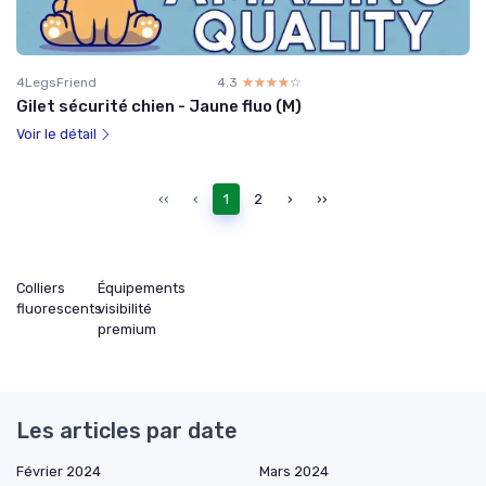
4LegsFriend
4.3
☆☆☆☆☆
★★★★★
Gilet sécurité chien - Jaune fluo (M)
Voir le détail
‹‹
‹
1
2
›
››
Colliers
Équipements
fluorescents
visibilité
premium
Les articles par date
Février 2024
Mars 2024