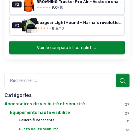
BROWNING Tracker Pro Air - Veste de chasse Blaze Orange 3XL
#2
9.0
/10
★★★★★
★★★★★
Noxgear LightHound – Harnais révolutionnaire Lumineux réfléchissant Chiens, Comprenant Fibres optiques LED Multicolores (Rechargeable par USB, réglable, léger, résistant à la Pluie) (Taille Moyenne) Harnais LightHound Moyen
#3
8.6
/10
★★★★★
★★★★★
Voir le comparatif complet →
Catégories
Accessoires de visibilité et sécurité
27
Équipements haute visibilité
27
Colliers fluorescents
11
Gilets haute visibilité
16