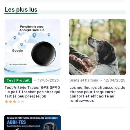
Les plus lus
•
•
19/06/2026
Gilets et harnais
12/04/2025
Test Produit
Test Vitivie Tracer GPS GP90
Les meilleures chaussures de
: le petit tracker pas cher qui
chasse pour traqueurs :
fait (à peu près) le job
confort et efficacité au
rendez-vous
★★★★★
★★★★★