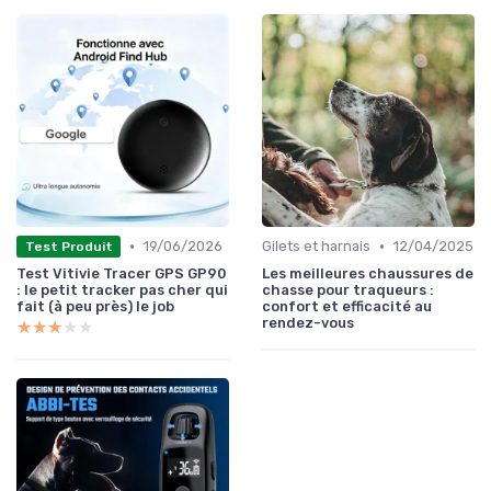
•
•
19/06/2026
Gilets et harnais
12/04/2025
Test Produit
Test Vitivie Tracer GPS GP90
Les meilleures chaussures de
: le petit tracker pas cher qui
chasse pour traqueurs :
fait (à peu près) le job
confort et efficacité au
rendez-vous
★★★★★
★★★★★