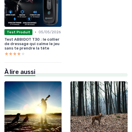
•
05/05/2026
Test Produit
Test ABBIDOT T30 : le collier
de dressage qui calme le jeu
sans te prendre la tête
★★★★★
★★★★★
À lire aussi