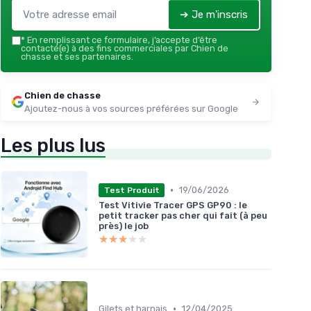
➔ Je m'inscris
*
En remplissant ce formulaire, j’accepte d’être
contacté(e) à des fins commerciales par Chien de
chasse et ses partenaires.
Chien de chasse
Ajoutez-nous à vos sources préférées sur Google
Les plus lus
•
19/06/2026
Test Produit
Test Vitivie Tracer GPS GP90 : le
petit tracker pas cher qui fait (à peu
près) le job
★★★★★
★★★★★
•
Gilets et harnais
12/04/2025