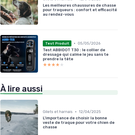
Les meilleures chaussures de chasse
pour traqueurs : confort et efficacité
au rendez-vous
•
05/05/2026
Test Produit
Test ABBIDOT T30 : le collier de
dressage qui calme le jeu sans te
prendre la tête
★★★★★
★★★★★
À lire aussi
•
Gilets et harnais
12/04/2025
L'importance de choisir la bonne
veste de traque pour votre chien de
chasse