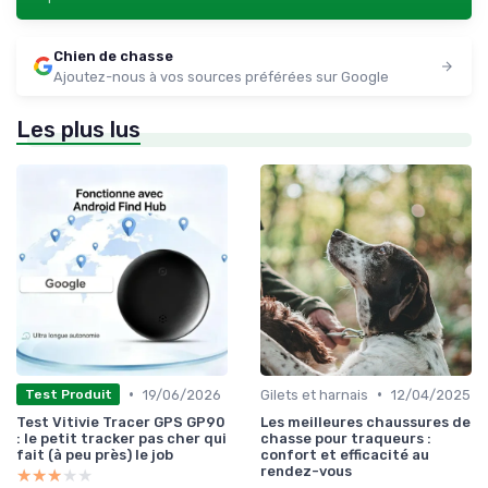
Chien de chasse
Ajoutez-nous à vos sources préférées sur Google
Les plus lus
•
•
19/06/2026
Gilets et harnais
12/04/2025
Test Produit
Test Vitivie Tracer GPS GP90
Les meilleures chaussures de
: le petit tracker pas cher qui
chasse pour traqueurs :
fait (à peu près) le job
confort et efficacité au
rendez-vous
★★★★★
★★★★★