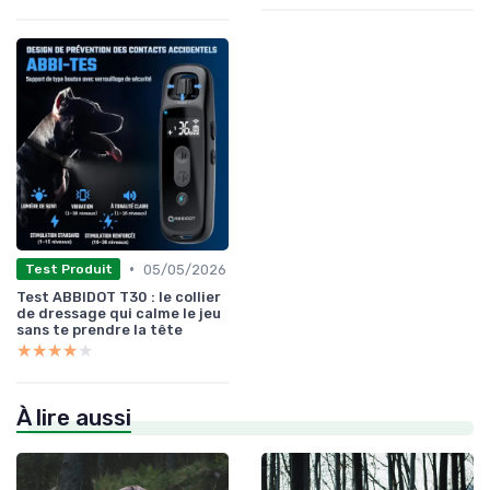
•
05/05/2026
Test Produit
Test ABBIDOT T30 : le collier
de dressage qui calme le jeu
sans te prendre la tête
★★★★★
★★★★★
À lire aussi