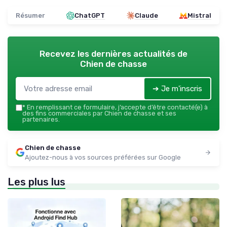
Résumer
ChatGPT
Claude
Mistral
Recevez les dernières actualités de
Chien de chasse
➔ Je m'inscris
*
En remplissant ce formulaire, j’accepte d’être contacté(e) à
des fins commerciales par Chien de chasse et ses
partenaires.
Chien de chasse
Ajoutez-nous à vos sources préférées sur Google
Les plus lus