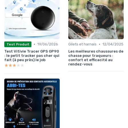
•
•
19/06/2026
Gilets et harnais
12/04/2025
Test Produit
Test Vitivie Tracer GPS GP90
Les meilleures chaussures de
: le petit tracker pas cher qui
chasse pour traqueurs :
fait (à peu près) le job
confort et efficacité au
rendez-vous
★★★★★
★★★★★