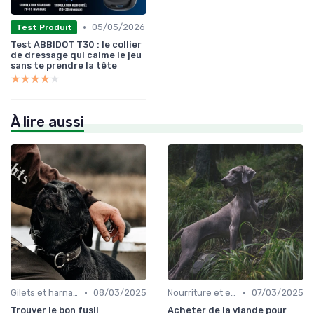
•
05/05/2026
Test Produit
Test ABBIDOT T30 : le collier
de dressage qui calme le jeu
sans te prendre la tête
★★★★★
★★★★★
À lire aussi
•
•
Gilets et harnais
08/03/2025
Nourriture et eau en déplacement
07/03/2025
Trouver le bon fusil
Acheter de la viande pour