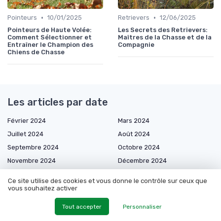
•
•
Pointeurs
10/01/2025
Retrievers
12/06/2025
Pointeurs de Haute Volée:
Les Secrets des Retrievers:
Comment Sélectionner et
Maîtres de la Chasse et de la
Entraîner le Champion des
Compagnie
Chiens de Chasse
Les articles par date
Février 2024
Mars 2024
Juillet 2024
Août 2024
Septembre 2024
Octobre 2024
Novembre 2024
Décembre 2024
Janvier 2025
Mars 2025
Ce site utilise des cookies et vous donne le contrôle sur ceux que
Avril 2025
Mai 2025
vous souhaitez activer
Juin 2025
Juillet 2025
Tout accepter
Personnaliser
Août 2025
Septembre 2025