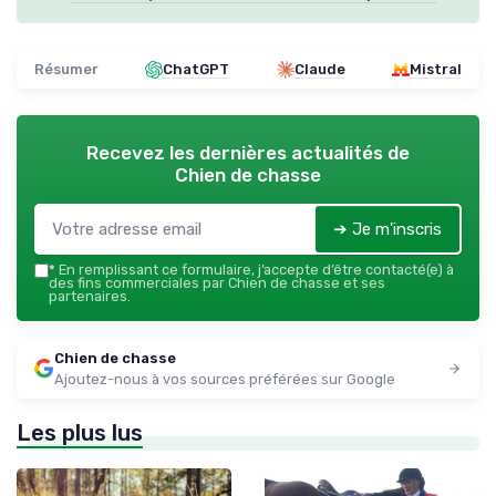
Résumer
ChatGPT
Claude
Mistral
Recevez les dernières actualités de
Chien de chasse
➔ Je m'inscris
*
En remplissant ce formulaire, j’accepte d’être contacté(e) à
des fins commerciales par Chien de chasse et ses
partenaires.
Chien de chasse
Ajoutez-nous à vos sources préférées sur Google
Les plus lus