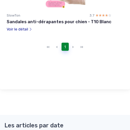
SlowTon
3.7
☆☆☆☆☆
★★★★★
Sandales anti-dérapantes pour chien - T10 Blanc
Voir le détail
‹‹
‹
1
›
››
Les articles par date