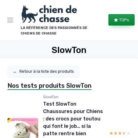
Panneau de gestion des cookies
TOPs
LA RÉFÉRENCE DES PASSIONNÉS DE
CHIENS DE CHASSE
SlowTon
←
Retour à la liste des produits
Nos tests produits SlowTon
SlowTon
Test SlowTon
Chaussures pour Chiens
: des crocs pour toutou
qui font le job… si la
★★★★★
★★★★★
patte rentre bien