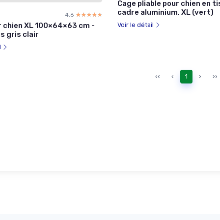
Cage pliable pour chien en ti
cadre aluminium, XL (vert)
4.6
☆☆☆☆☆
★★★★★
r chien XL 100×64×63 cm -
Voir le détail
s gris clair
l
‹‹
‹
1
›
››