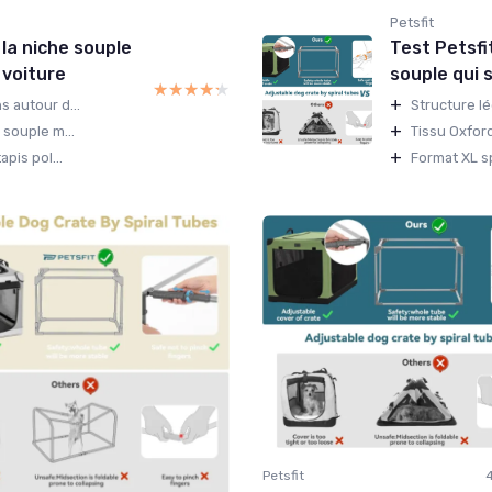
Petsfit
 la niche souple
Test Petsfit
a voiture
souple qui 
★★★★★
★★★★★
+
s autour d...
Structure lé
+
 souple m...
Tissu Oxford
+
pis pol...
Format XL s
Petsfit