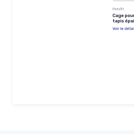
Petsfit
Cage pou
tapis épai
Voir le détai