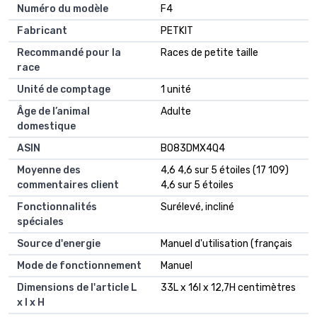
Numéro du modèle
F4
Fabricant
PETKIT
Recommandé pour la
Races de petite taille
race
Unité de comptage
1 unité
Âge de l’animal
Adulte
domestique
ASIN
B083DMX4Q4
Moyenne des
4,6 4,6 sur 5 étoiles (17 109)
commentaires client
4,6 sur 5 étoiles
Fonctionnalités
Surélevé, incliné
spéciales
Source d'energie
Manuel d'utilisation (français
Mode de fonctionnement
Manuel
Dimensions de l'article L
33L x 16l x 12,7H centimètres
x l x H