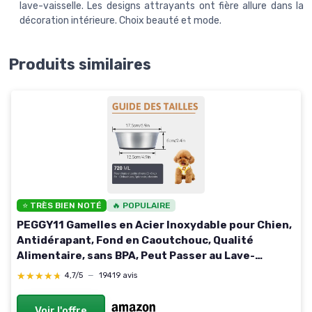
lave-vaisselle. Les designs attrayants ont fière allure dans la
décoration intérieure. Choix beauté et mode.
Produits similaires
⭐ TRÈS BIEN NOTÉ
🔥 POPULAIRE
PEGGY11 Gamelles en Acier Inoxydable pour Chien,
Antidérapant, Fond en Caoutchouc, Qualité
Alimentaire, sans BPA, Peut Passer au Lave-
Vaisselle, Facile à Nettoyer, 720 ML, Paquet de 2
★★★★★
★★★★★
4,7/5
—
19419 avis
acier inoxydable 720 ml, 2 bols
Voir l'offre