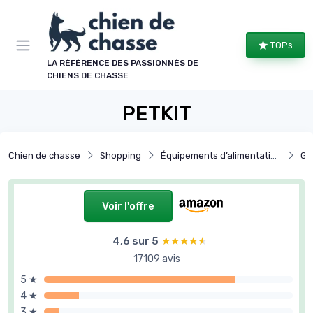
Panneau de gestion des cookies
TOPs
LA RÉFÉRENCE DES PASSIONNÉS DE
CHIENS DE CHASSE
PETKIT
Chien de chasse
Shopping
Équipements d’alimentation et hydratation
Ga
Voir l'offre
4,6 sur 5
★★★★★
★★★★★
17109 avis
5 ★
4 ★
3 ★