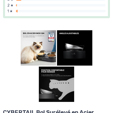
2 ★
1 ★
CYBERTAIL Bol Surélevé en Acier