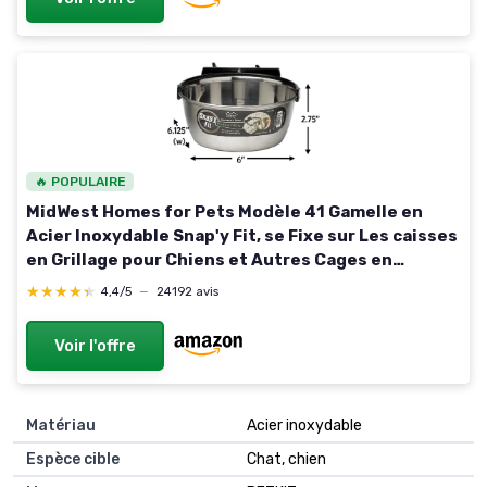
🔥 POPULAIRE
MidWest Homes for Pets Modèle 41 Gamelle en
Acier Inoxydable Snap'y Fit, se Fixe sur Les caisses
en Grillage pour Chiens et Autres Cages en
Grillage ; 1 L pour Chiens et Chats, Argent Argenté
★★★★★
★★★★★
4,4/5
—
24192 avis
1 l
Voir l'offre
Matériau
Acier inoxydable
Espèce cible
Chat, chien