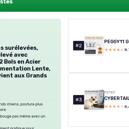
ustes
#2
s surélevées,
★★★★★
★★★★★
8.
levé avec
 Bols en Acier
limentation Lente,
vient aux Grands
PETKIT
#3
nds chiens, posture plus
★★★★★
★★★★★
8.
oire
ne bouge pas même avec un
ment pratique pour