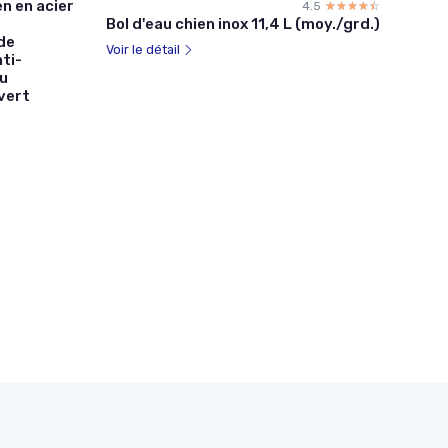
n en acier
4.5
☆☆☆☆☆
★★★★★
Bol d'eau chien inox 11,4 L (moy./grd.)
nde
Voir le détail
ti-
u
 vert