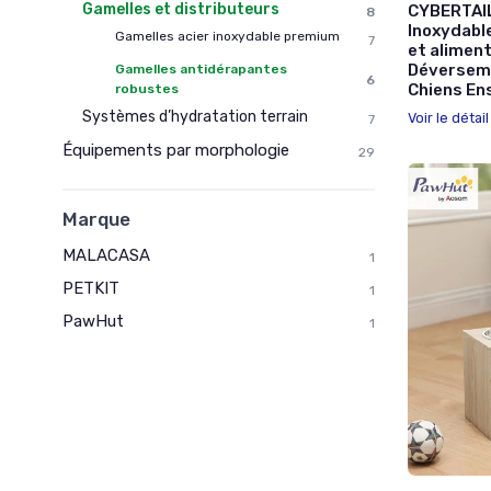
Gamelles et distributeurs
CYBERTAIL
8
Inoxydable
Gamelles acier inoxydable premium
7
et alimen
Déverseme
Gamelles antidérapantes
6
Chiens En
robustes
Systèmes d’hydratation terrain
Voir le détai
7
Équipements par morphologie
29
Marque
MALACASA
1
PETKIT
1
PawHut
1