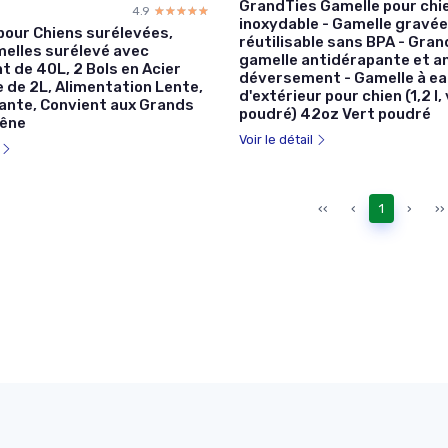
GrandTies Gamelle pour chie
4.9
☆☆☆☆☆
★★★★★
inoxydable - Gamelle gravée
pour Chiens surélevées,
réutilisable sans BPA - Gra
elles surélevé avec
gamelle antidérapante et an
 de 40L, 2 Bols en Acier
déversement - Gamelle à ea
 de 2L, Alimentation Lente,
d'extérieur pour chien (1,2 l,
ante, Convient aux Grands
poudré) 42oz Vert poudré
hêne
Voir le détail
l
‹‹
‹
1
›
››