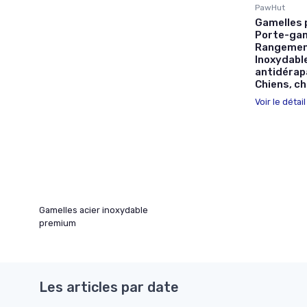
PawHut
Gamelles 
Porte-gam
Rangement
Inoxydable
antidérap
Chiens, c
Voir le détai
Gamelles acier inoxydable
premium
Les articles par date