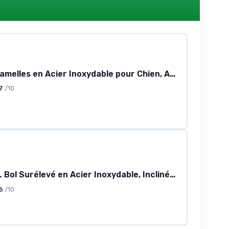
PEGGY11 Gamelles en Acier Inoxydable pour Chien, Antidérapant, Fond en Caoutchouc, Qualité Alimentaire, sans BPA, Peut Passer au Lave-Vaisselle, Facile à Nettoyer, 720 ML, Paquet de 2 acier inoxydable 720 ml, 2 bols
7
/10
CYBERTAIL Bol Surélevé en Acier Inoxydable, Inclinés Bols de Nourriture et alimentation Antidérapants sans Déversement pr Chats et Petits Chiens Ensemble de bols
6
/10