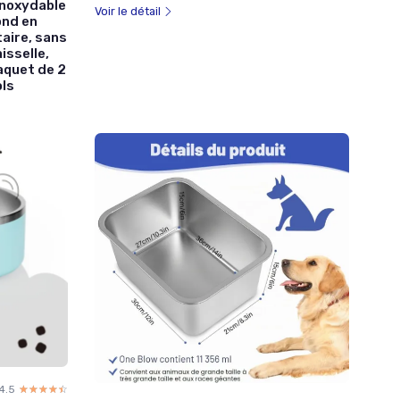
Inoxydable
Voir le détail
ond en
aire, sans
isselle,
aquet de 2
ols
4.5
☆☆☆☆☆
★★★★★