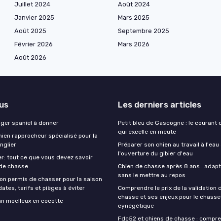
Juillet 2024
Août 2024
Janvier 2025
Mars 2025
Août 2025
Septembre 2025
Février 2026
Mars 2026
Août 2026
lus
Les derniers articles
nger spaniel à donner
Petit bleu de Gascogne : le courant
qui excelle en meute
ien rapprocheur spécialisé pour la
nglier
Préparer son chien au travail à l'eau
l'ouverture du gibier d'eau
r: tout ce que vous devez savoir
 de chasse
Chien de chasse après 8 ans : adapte
sans le mettre au repos
on permis de chasser pour la saison
ates, tarifs et pièges à éviter
Comprendre le prix de la validation
chasse et ses enjeux pour le chasse
an moelleux en cocotte
cynégétique
Fdc52 et chiens de chasse : compre