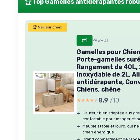
🏆
Top Gamelles antidérapantes rob
🏆 Meilleur choix
#1
PAWHUT
Gamelles pour Chien
Porte-gamelles suré
Rangement de 40L, 2
Inoxydable de 2L, A
antidérapante, Con
Chiens, chêne
8.9
/10
★★★★★
★★★★★
+
Hauteur bien adaptée aux gra
confortable pour manger et b
+
Meuble stable et lourd, qui 
chien énergique
+
Grand compartiment de range