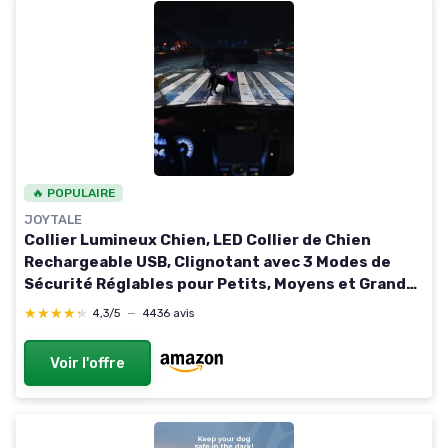
🔥 POPULAIRE
JOYTALE
Collier Lumineux Chien, LED Collier de Chien
Rechargeable USB, Clignotant avec 3 Modes de
Sécurité Réglables pour Petits, Moyens et Grands,
Violet 20-70cm(Lot de 1) Violet
★★★★★
★★★★★
4,3/5
—
4436 avis
Voir l'offre