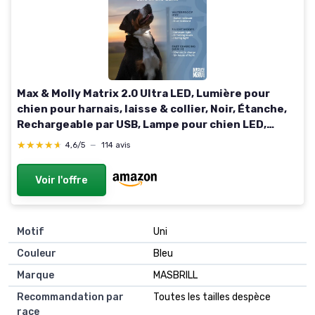
Max & Molly Matrix 2.0 Ultra LED, Lumière pour
chien pour harnais, laisse & collier, Noir, Étanche,
Rechargeable par USB, Lampe pour chien LED,
Attache lumineuse pour chien pour plus de
★★★★★
★★★★★
4,6/5
—
114 avis
sécurité la
Voir l'offre
Motif
Uni
Couleur
Bleu
Marque
MASBRILL
Recommandation par
Toutes les tailles despèce
race