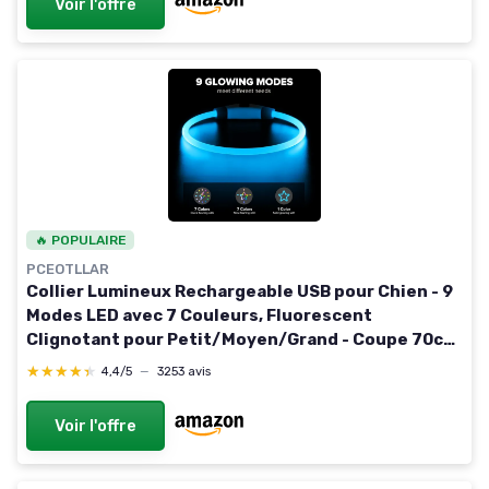
Voir l'offre
🔥 POPULAIRE
PCEOTLLAR
Collier Lumineux Rechargeable USB pour Chien - 9
Modes LED avec 7 Couleurs, Fluorescent
Clignotant pour Petit/Moyen/Grand - Coupe 70cm
Clair 70cm
★★★★★
★★★★★
4,4/5
—
3253 avis
Voir l'offre