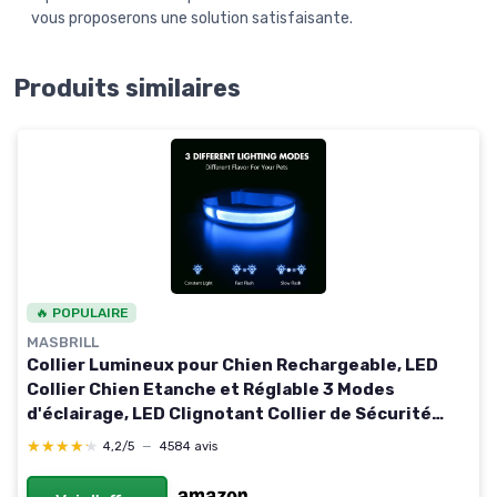
vous proposerons une solution satisfaisante.
Produits similaires
🔥 POPULAIRE
MASBRILL
Collier Lumineux pour Chien Rechargeable, LED
Collier Chien Etanche et Réglable 3 Modes
d'éclairage, LED Clignotant Collier de Sécurité
pour Petits Moyens Grands Chien(Bleu, M) M Bleu
★★★★★
★★★★★
4,2/5
—
4584 avis