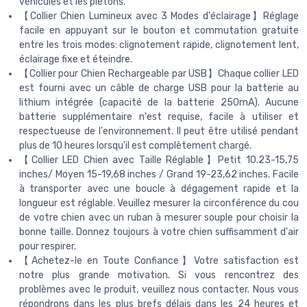
véhicules et les piétons.
【Collier Chien Lumineux avec 3 Modes d'éclairage】Réglage
facile en appuyant sur le bouton et commutation gratuite
entre les trois modes: clignotement rapide, clignotement lent,
éclairage fixe et éteindre.
【Collier pour Chien Rechargeable par USB】Chaque collier LED
est fourni avec un câble de charge USB pour la batterie au
lithium intégrée (capacité de la batterie 250mA). Aucune
batterie supplémentaire n'est requise, facile à utiliser et
respectueuse de l'environnement. Il peut être utilisé pendant
plus de 10 heures lorsqu'il est complètement chargé.
【Collier LED Chien avec Taille Réglable】Petit 10.23-15,75
inches/ Moyen 15-19,68 inches / Grand 19-23,62 inches. Facile
à transporter avec une boucle à dégagement rapide et la
longueur est réglable. Veuillez mesurer la circonférence du cou
de votre chien avec un ruban à mesurer souple pour choisir la
bonne taille. Donnez toujours à votre chien suffisamment d'air
pour respirer.
【Achetez-le en Toute Confiance】Votre satisfaction est
notre plus grande motivation. Si vous rencontrez des
problèmes avec le produit, veuillez nous contacter. Nous vous
répondrons dans les plus brefs délais dans les 24 heures et