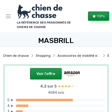
Panneau de gestion des cookies
TOPs
LA RÉFÉRENCE DES PASSIONNÉS DE
CHIENS DE CHASSE
MASBRILL
Chien de chasse
Shopping
Accessoires de visibilité et sécurité
Éq
Voir l'offre
4,2 sur 5
★★★★★
★★★★★
4584 avis
5 ★
4 ★
3 ★