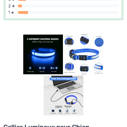
2 ★
1 ★