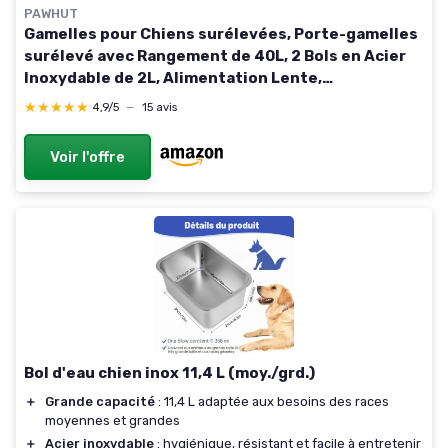
PAWHUT
Gamelles pour Chiens surélevées, Porte-gamelles
surélevé avec Rangement de 40L, 2 Bols en Acier
Inoxydable de 2L, Alimentation Lente,
antidérapante, Convient aux Grands Chiens, chêne
★★★★★
★★★★★
4,9/5
—
15 avis
Voir l'offre
Bol d'eau chien inox 11,4 L (moy./grd.)
＋
Grande capacité
: 11,4 L adaptée aux besoins des races
moyennes et grandes
＋
Acier inoxydable
: hygiénique, résistant et facile à entretenir