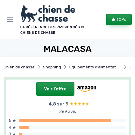
Panneau de gestion des cookies
TOPs
LA RÉFÉRENCE DES PASSIONNÉS DE
CHIENS DE CHASSE
MALACASA
Chien de chasse
Shopping
Équipements d’alimentation et hydratation
Ga
Voir l'offre
4,8 sur 5
★★★★★
★★★★★
289 avis
5 ★
4 ★
3 ★