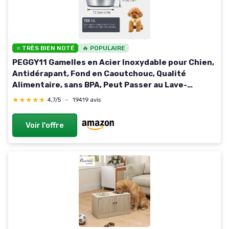
⭐ TRÈS BIEN NOTÉ
🔥 POPULAIRE
PEGGY11 Gamelles en Acier Inoxydable pour Chien,
Antidérapant, Fond en Caoutchouc, Qualité
Alimentaire, sans BPA, Peut Passer au Lave-
Vaisselle, Facile à Nettoyer, 720 ML, Paquet de 2
★★★★★
★★★★★
4,7/5
—
19419 avis
acier inoxydable 720 ml, 2 bols
Voir l'offre