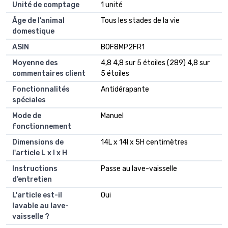
Unité de comptage
1 unité
Âge de l’animal
Tous les stades de la vie
domestique
ASIN
B0F8MP2FR1
Moyenne des
4,8 4,8 sur 5 étoiles (289) 4,8 sur
commentaires client
5 étoiles
Fonctionnalités
Antidérapante
spéciales
Mode de
Manuel
fonctionnement
Dimensions de
14L x 14l x 5H centimètres
l'article L x l x H
Instructions
Passe au lave-vaisselle
d’entretien
L'article est-il
Oui
lavable au lave-
vaisselle ?