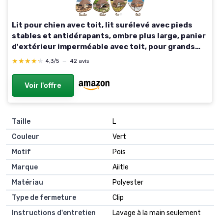
Lit pour chien avec toit, lit surélevé avec pieds
stables et antidérapants, ombre plus large, panier
d'extérieur imperméable avec toit, pour grands
chiens, camping, intérieur et extérieur marron
★★★★★
★★★★★
4,3/5
—
42 avis
L127 x B81x H108 cm
Voir l'offre
Taille
L
Couleur
Vert
Motif
Pois
Marque
Aiitle
Matériau
Polyester
Type de fermeture
Clip
Instructions d'entretien
Lavage à la main seulement