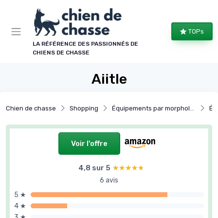
Panneau de gestion des cookies
TOPs
LA RÉFÉRENCE DES PASSIONNÉS DE
CHIENS DE CHASSE
Aiitle
Chien de chasse
Shopping
Équipements par morphologie
Équi
Voir l'offre
4,8 sur 5
★★★★★
★★★★★
6 avis
5 ★
4 ★
3 ★