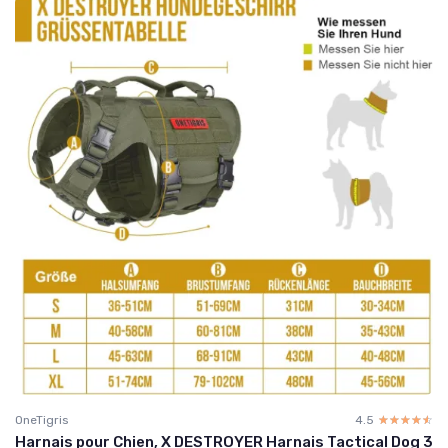
OneTigris
4.5
☆☆☆☆☆
★★★★★
Harnais pour Chien, X DESTROYER Harnais Tactical Dog 3