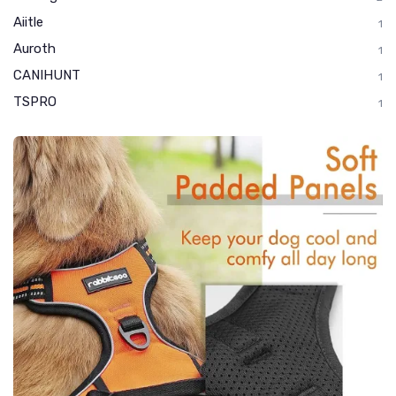
Aiitle
1
Auroth
1
CANIHUNT
1
TSPRO
1