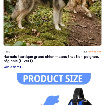
Aiitle
4.8
☆☆☆☆☆
★★★★★
Harnais tactique grand chien — sans traction, poignée,
réglable (L, vert)
Voir le détail