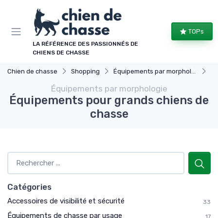
Panneau de gestion des cookies
TOPs
LA RÉFÉRENCE DES PASSIONNÉS DE
CHIENS DE CHASSE
Chien de chasse
Shopping
Équipements par morphologie
Éq
Équipements par morphologie
Équipements pour grands chiens de
chasse
Catégories
Accessoires de visibilité et sécurité
33
Équipements de chasse par usage
17