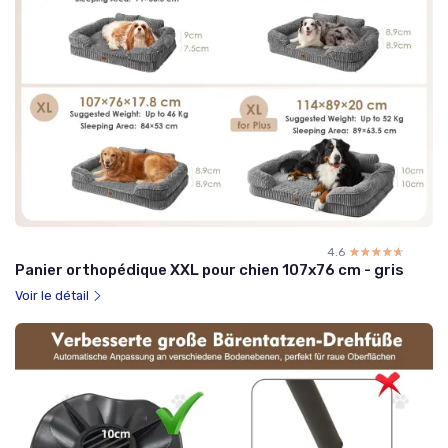
4.6
☆☆☆☆☆
★★★★★
Panier orthopédique XXL pour chien 107x76 cm - gris
Voir le détail