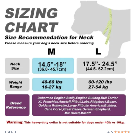
TSPRO
4.6
☆☆☆☆☆
★★★★★