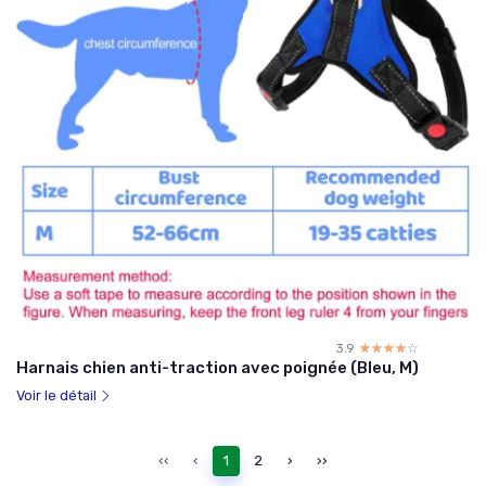
3.9
☆☆☆☆☆
★★★★★
Harnais chien anti-traction avec poignée (Bleu, M)
Voir le détail
‹‹
‹
1
2
›
››