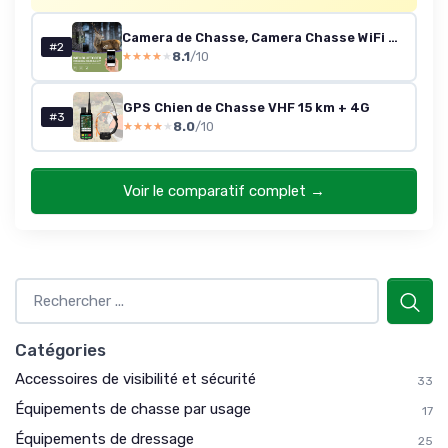
Camera de Chasse, Camera Chasse WiFi 4K/60MP Full HD, Détecteur de Mouvement, Vision Nocturne, Temps de Déclenchement de 0,1S, Caméra IR Pour Animaux Sauvages avec Carte SD 32GB & Lecteur de Cartes
#2
8.1
/10
★★★★★
★★★★★
GPS Chien de Chasse VHF 15 km + 4G
#3
8.0
/10
★★★★★
★★★★★
Voir le comparatif complet →
Catégories
Accessoires de visibilité et sécurité
33
Équipements de chasse par usage
17
Équipements de dressage
25