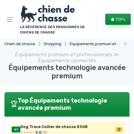
Panneau de gestion des cookies
TOPs
LA RÉFÉRENCE DES PASSIONNÉS DE
CHIENS DE CHASSE
Chien de chasse
Shopping
Équipements premium et professionnels
Éq
Équipements premium et professionnels ≫
Équipements connectés
Équipements technologie avancée
premium
Top Équipements technologie
🏆
avancée premium
Dog Trace Collier de chasse X30B
#1
🏆
9.0
/10
★★★★★
★★★★★