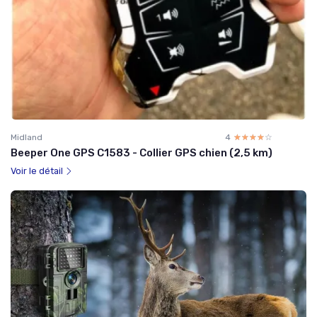
Midland
4
☆☆☆☆☆
★★★★★
Beeper One GPS C1583 - Collier GPS chien (2,5 km)
Voir le détail