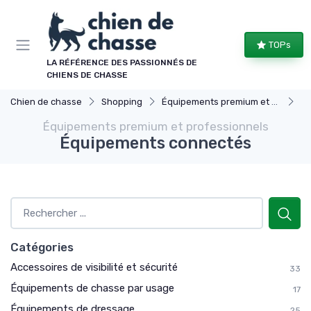
Panneau de gestion des cookies
TOPs
LA RÉFÉRENCE DES PASSIONNÉS DE
CHIENS DE CHASSE
Chien de chasse
Shopping
Équipements premium et professionnels
Éq
Équipements premium et professionnels
Équipements connectés
Catégories
Accessoires de visibilité et sécurité
33
Équipements de chasse par usage
17
Équipements de dressage
25