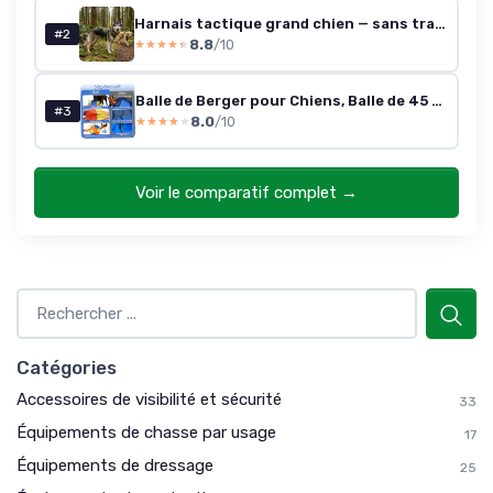
Harnais tactique grand chien — sans traction, poignée, réglable (L, vert)
#2
8.8
/10
★★★★★
★★★★★
Balle de Berger pour Chiens, Balle de 45 cm pour Chiens avec poignées, Conception Double Couche résistante aux déchirures pour Un Jeu et Un Exercice interactifs, Comprend Une Pompe à Pied (
#3
8.0
/10
★★★★★
★★★★★
Voir le comparatif complet →
Catégories
Accessoires de visibilité et sécurité
33
Équipements de chasse par usage
17
Équipements de dressage
25