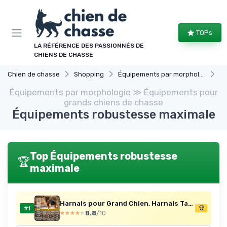
Panneau de gestion des cookies
TOPs
LA RÉFÉRENCE DES PASSIONNÉS DE
CHIENS DE CHASSE
Chien de chasse
Shopping
Équipements par morphologie
Équ
Équipements par morphologie ≫ Équipements pour
grands chiens de chasse
Équipements robustesse maximale
Top Équipements robustesse
🏆
maximale
Harnais pour Grand Chien, Harnais Tactique TACTILITE résistant à la Traction, Sangle de Poitrine réglable avec 4 Anneaux en D, Bandes réfléchissantes, Noir, Taille L L:27-41kg(Hals:45-63cm, Brust:68-91cm) Noir
#1
🏆
8.8
/10
★★★★★
★★★★★