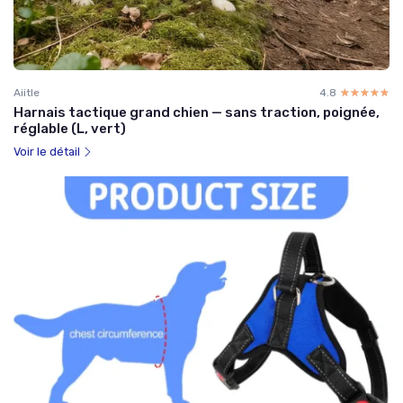
Aiitle
4.8
☆☆☆☆☆
★★★★★
Harnais tactique grand chien — sans traction, poignée,
réglable (L, vert)
Voir le détail