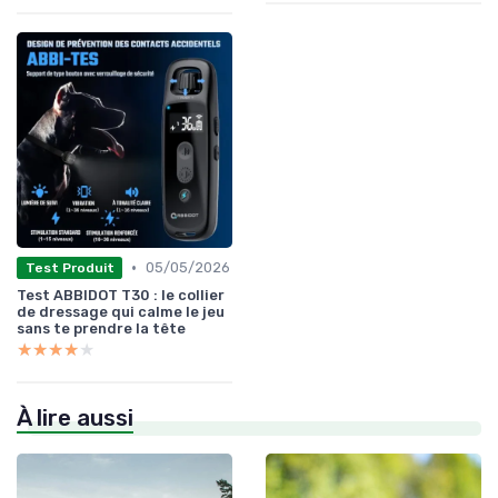
•
05/05/2026
Test Produit
Test ABBIDOT T30 : le collier
de dressage qui calme le jeu
sans te prendre la tête
★★★★★
★★★★★
À lire aussi