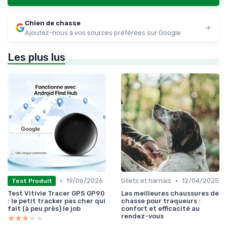
Chien de chasse
Ajoutez-nous à vos sources préférées sur Google
Les plus lus
•
•
19/06/2026
Gilets et harnais
12/04/2025
Test Produit
Test Vitivie Tracer GPS GP90
Les meilleures chaussures de
: le petit tracker pas cher qui
chasse pour traqueurs :
fait (à peu près) le job
confort et efficacité au
rendez-vous
★★★★★
★★★★★