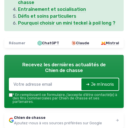
chasse
Entraînement et socialisation
Défis et soins particuliers
Pourquoi choisir un mini teckel à poil long ?
Résumer
ChatGPT
Claude
Mistral
Recevez les dernières actualités de
Chien de chasse
➔ Je m'inscris
*
En remplissant ce formulaire, j’accepte d’être contacté(e) à
des fins commerciales par Chien de chasse et ses
partenaires.
Chien de chasse
Ajoutez-nous à vos sources préférées sur Google