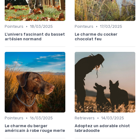
•
•
Pointeurs
18/03/2025
Pointeurs
17/03/2025
L'univers fascinant du basset
Le charme du cocker
artésien normand
chocolat feu
•
•
Pointeurs
16/03/2025
Retrievers
14/03/2025
Le charme du berger
Adoptez un adorable chiot
américain à robe rouge merle
labradoodle