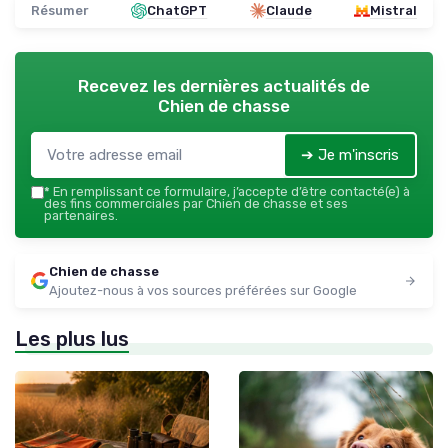
Résumer
ChatGPT
Claude
Mistral
Recevez les dernières actualités de
Chien de chasse
➔ Je m'inscris
*
En remplissant ce formulaire, j’accepte d’être contacté(e) à
des fins commerciales par Chien de chasse et ses
partenaires.
Chien de chasse
Ajoutez-nous à vos sources préférées sur Google
Les plus lus