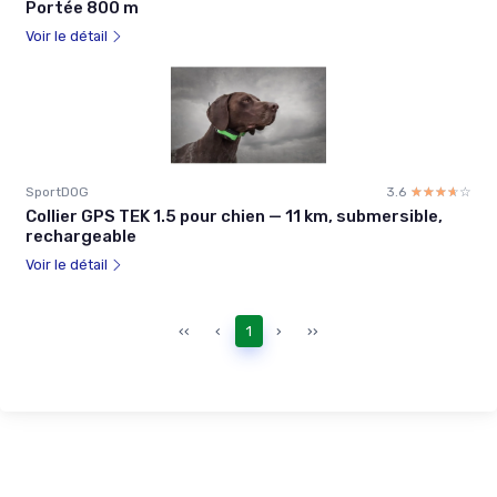
Portée 800 m
Voir le détail
SportDOG
3.6
☆☆☆☆☆
★★★★★
Collier GPS TEK 1.5 pour chien — 11 km, submersible,
rechargeable
Voir le détail
‹‹
‹
1
›
››