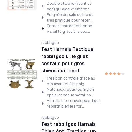
Double attache (avant et
+
dos) qui aide vraiment à...
Poignée dorsale solide et
+
très pratique pour reten...
Confort correct et bonne
+
visibilité grâce à la cou...
rabbitgoo
Test Harnais Tactique
rabbitgoo L : le gilet
costaud pour gros
chiens qui tirent
★★★★★
★★★★★
Très bon contrôle grâce au
+
clip avant et à la poig...
Matériaux robustes (nylon
+
épais, anneaux métal, co...
Harnais bien enveloppant qui
+
répartit bien les for...
rabbitgoo
Test rabbitgoo Harnais
Chien Anti Traction : un