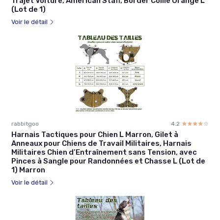
Trajet Voiture, American Staff, Border Collie Orange L
(Lot de 1)
Voir le détail
rabbitgoo
4.2
☆☆☆☆☆
★★★★★
Harnais Tactiques pour Chien L Marron, Gilet à
Anneaux pour Chiens de Travail Militaires, Harnais
Militaires Chien d’Entraînement sans Tension, avec
Pinces à Sangle pour Randonnées et Chasse L (Lot de
1) Marron
Voir le détail