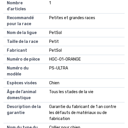
Nombre
1
d'articles
Recommandé
Petites et grandes races
pour la race
Nom de la ligue
PetSol
Taille de la race
Petit
Fabricant
PetSol
Numéro de pièce
HGC-01-ORANGE
Numéro du
PS-ULTRA
modèle
Espèces visées
Chien
Âge de l’animal
Tous les stades de la vie
domestique
Description de la
Garantie du fabricant de 1 an contre
garantie
les défauts de matériaux ou de
fabrication
Nom du type du
Collier pour chien