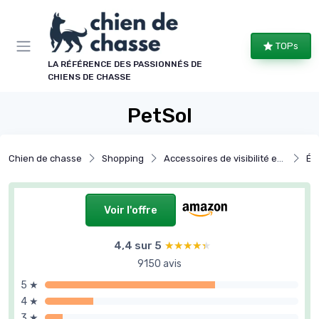
Panneau de gestion des cookies
TOPs
LA RÉFÉRENCE DES PASSIONNÉS DE
CHIENS DE CHASSE
PetSol
Chien de chasse
Shopping
Accessoires de visibilité et sécurité
Éq
Voir l'offre
4,4 sur 5
★★★★★
★★★★★
9150 avis
5 ★
4 ★
3 ★