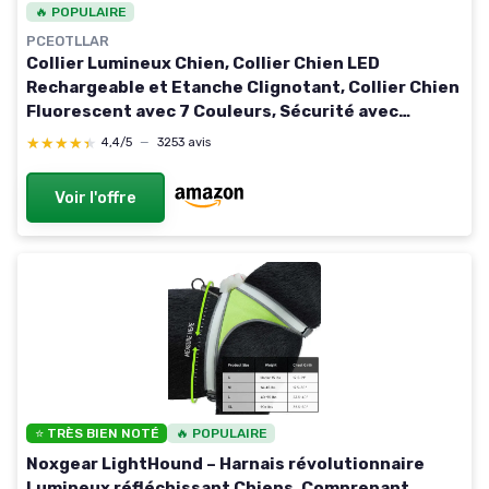
🔥 POPULAIRE
PCEOTLLAR
Collier Lumineux Chien, Collier Chien LED
Rechargeable et Etanche Clignotant, Collier Chien
Fluorescent avec 7 Couleurs, Sécurité avec
Réglable pour Petits Moyens Gros Chiens, Noir-S
★★★★★
★★★★★
4,4/5
—
3253 avis
Noir (9 modes) S (28-40cm)
Voir l'offre
⭐ TRÈS BIEN NOTÉ
🔥 POPULAIRE
Noxgear LightHound – Harnais révolutionnaire
Lumineux réfléchissant Chiens, Comprenant