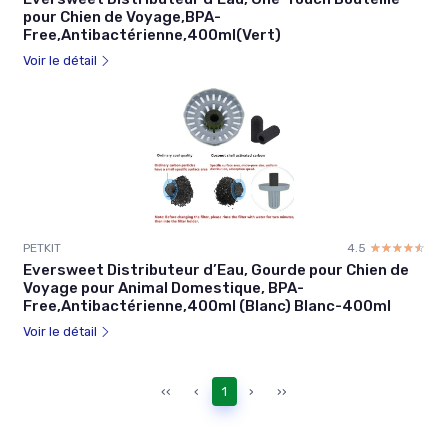
pour Chien de Voyage,BPA-
Free,Antibactérienne,400ml(Vert)
Voir le détail
PETKIT
4.5
☆☆☆☆☆
★★★★★
Eversweet Distributeur d’Eau, Gourde pour Chien de
Voyage pour Animal Domestique, BPA-
Free,Antibactérienne,400ml (Blanc) Blanc-400ml
Voir le détail
‹‹
‹
1
›
››