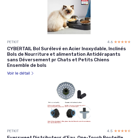
PETKIT
4.6
☆☆☆☆☆
★★★★★
CYBERTAIL Bol Surélevé en Acier Inoxydable, Inclinés
Bols de Nourriture et alimentation Antidérapants
sans Déversement pr Chats et Petits Chiens
Ensemble de bols
Voir le détail
PETKIT
4.5
☆☆☆☆☆
★★★★★
Eversweet Distributeur d’Eau, One-Touch Bouteille