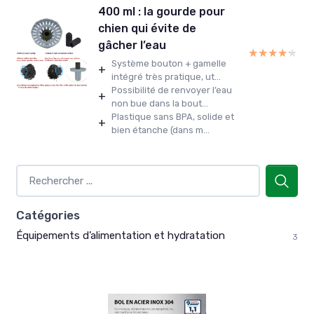
400 ml : la gourde pour
chien qui évite de
gâcher l’eau
★★★★★
★★★★★
Système bouton + gamelle
+
intégré très pratique, ut...
Possibilité de renvoyer l’eau
+
non bue dans la bout...
Plastique sans BPA, solide et
+
bien étanche (dans m...
Catégories
Équipements d’alimentation et hydratation
3