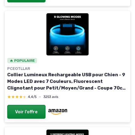
🔥 POPULAIRE
PCEOTLLAR
Collier Lumineux Rechargeable USB pour Chien - 9
Modes LED avec 7 Couleurs, Fluorescent
Clignotant pour Petit/Moyen/Grand - Coupe 70cm
Clair 70cm
★★★★★
★★★★★
4,4/5
—
3253 avis
Voir l'offre