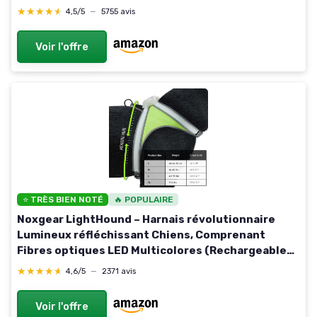
Chiens XS, 24-31.7cm Turquoise
★★★★★
★★★★★
4,5/5
—
5755 avis
Voir l'offre
⭐ TRÈS BIEN NOTÉ
🔥 POPULAIRE
Noxgear LightHound – Harnais révolutionnaire
Lumineux réfléchissant Chiens, Comprenant
Fibres optiques LED Multicolores (Rechargeable
par USB, réglable, léger, résistant à la Pluie) (Taille
★★★★★
★★★★★
4,6/5
—
2371 avis
Moyenne) Harnais LightHound Moyen
Voir l'offre