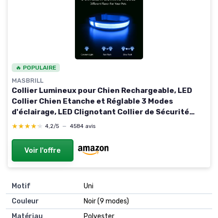
🔥 POPULAIRE
MASBRILL
Collier Lumineux pour Chien Rechargeable, LED
Collier Chien Etanche et Réglable 3 Modes
d'éclairage, LED Clignotant Collier de Sécurité
pour Petits Moyens Grands Chien(Bleu, M) M Bleu
★★★★★
★★★★★
4,2/5
—
4584 avis
Voir l'offre
Motif
Uni
Couleur
Noir (9 modes)
Matériau
Polyester