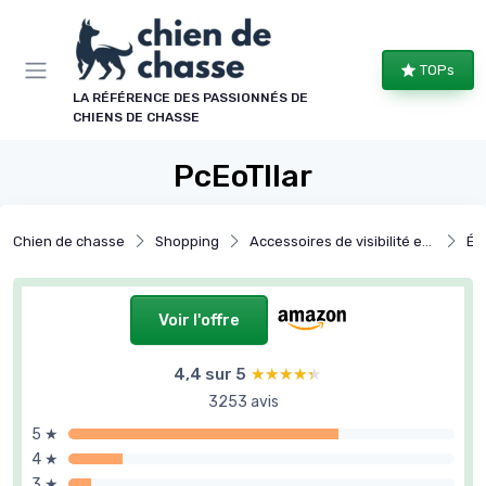
Panneau de gestion des cookies
TOPs
LA RÉFÉRENCE DES PASSIONNÉS DE
CHIENS DE CHASSE
PcEoTllar
Chien de chasse
Shopping
Accessoires de visibilité et sécurité
Équ
Voir l'offre
4,4 sur 5
★★★★★
★★★★★
3253 avis
5 ★
4 ★
3 ★