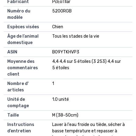
Fabricant
PcEoTllar
Numéro du
5200RGB
modèle
Espèces visées
Chien
Âge de l’animal
Tous les stades de la vie
domestique
ASIN
B09YTKHVP3
Moyenne des
4,4 4,4 sur 5 étoiles (3 253) 4,4 sur
commentaires
5 étoiles
client
Nombre d'
1
articles
Unité de
1.0 unité
comptage
Taille
M (38-50cm)
Instructions
Laver à l'eau froide ou tiède, sécher à
d’entretien
basse température et repasser à