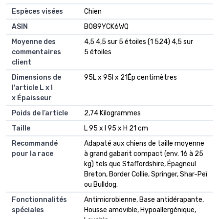
Espèces visées
Chien
ASIN
B089YCK6WQ
Moyenne des
4,5 4,5 sur 5 étoiles (1 524) 4,5 sur
commentaires
5 étoiles
client
Dimensions de
95L x 95l x 21Ép centimètres
l'article L x l
x Épaisseur
Poids de l’article
2,74 Kilogrammes
Taille
L 95 x l 95 x H 21 cm
Recommandé
Adapaté aux chiens de taille moyenne
pour la race
à grand gabarit compact (env. 16 à 25
kg) tels que Staffordshire, Épagneul
Breton, Border Collie, Springer, Shar-Peï
ou Bulldog.
Fonctionnalités
Antimicrobienne, Base antidérapante,
spéciales
Housse amovible, Hypoallergénique,