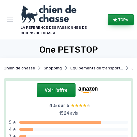
Panneau de gestion des cookies
TOPs
LA RÉFÉRENCE DES PASSIONNÉS DE
CHIENS DE CHASSE
One PETSTOP
Chien de chasse
Shopping
Équipements de transport et repos
Cou
Voir l'offre
4,5 sur 5
★★★★★
★★★★★
1524 avis
5 ★
4 ★
3 ★