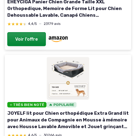
EHEYCIGA Panier Chien Grande Taille XXL
Orthopedique, Memoire de Forme Lit pour Chien
Dehoussable Lavable, Canapé Chiens
Imperméable, Noir L 112 x l 81 x H 16.5 cm Noir
★★★★★
★★★★★
4,4/5
—
23179 avis
Voir l'offre
⭐ TRÈS BIEN NOTÉ
🔥 POPULAIRE
JOYELF lit pour Chien orthopédique Extra Grand lit
pour Animaux de Compagnie en Mousse à mémoire
avec Housse Lavable Amovible et Jouet grinçant
comme Cadeau L 101 x l 76 x H 23 cm
★★★★★
★★★★★
4,6/5
—
30266 avis