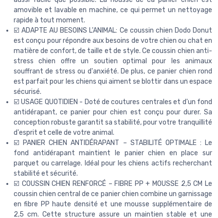
amovible et lavable en machine, ce qui permet un nettoyage
rapide à tout moment.
☑️ ADAPTE AU BESOINS L'ANIMAL: Ce coussin chien Dodo Donut
est conçu pour répondre aux besoins de votre chien ou chat en
matière de confort, de taille et de style. Ce coussin chien anti-
stress chien offre un soutien optimal pour les animaux
souffrant de stress ou d'anxiété. De plus, ce panier chien rond
est parfait pour les chiens qui aiment se blottir dans un espace
sécurisé.
☑️ USAGE QUOTIDIEN - Doté de coutures centrales et d'un fond
antidérapant, ce panier pour chien est conçu pour durer. Sa
conception robuste garantit sa stabilité, pour votre tranquillité
d'esprit et celle de votre animal.
☑️ PANIER CHIEN ANTIDÉRAPANT – STABILITÉ OPTIMALE : Le
fond antidérapant maintient le panier chien en place sur
parquet ou carrelage. Idéal pour les chiens actifs recherchant
stabilité et sécurité.
☑️ COUSSIN CHIEN RENFORCÉ – FIBRE PP + MOUSSE 2,5 CM Le
coussin chien central de ce panier chien combine un garnissage
en fibre PP haute densité et une mousse supplémentaire de
2,5 cm. Cette structure assure un maintien stable et une