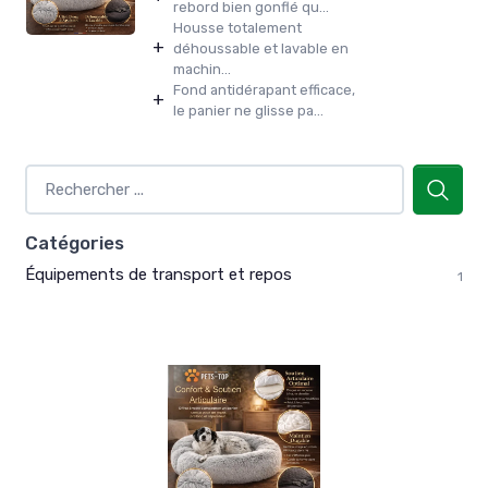
rebord bien gonflé qu...
Housse totalement
+
déhoussable et lavable en
machin...
Fond antidérapant efficace,
+
le panier ne glisse pa...
Catégories
Équipements de transport et repos
1