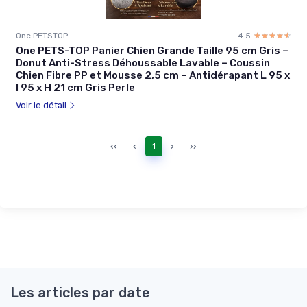
One PETSTOP
4.5
☆☆☆☆☆
★★★★★
One PETS-TOP Panier Chien Grande Taille 95 cm Gris –
Donut Anti-Stress Déhoussable Lavable – Coussin
Chien Fibre PP et Mousse 2,5 cm – Antidérapant L 95 x
l 95 x H 21 cm Gris Perle
Voir le détail
‹‹
‹
1
›
››
Les articles par date